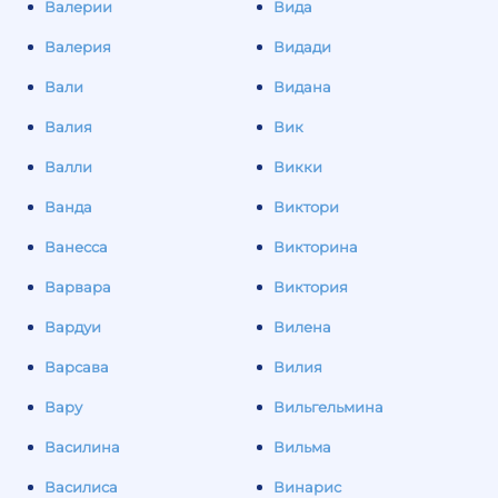
Валерии
Вида
Валерия
Видади
Вали
Видана
Валия
Вик
Валли
Викки
Ванда
Виктори
Ванесса
Викторина
Варвара
Виктория
Вардуи
Вилена
Варсава
Вилия
Вару
Вильгельмина
Василина
Вильма
Василиса
Винарис