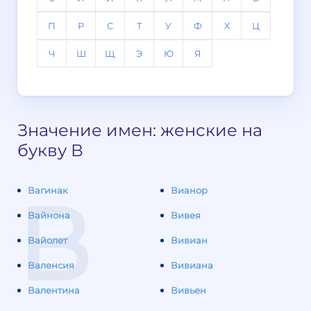
П
Р
С
Т
У
Ф
Х
Ц
Ч
Ш
Щ
Э
Ю
Я
Значение имен: женские на
букву В
В
Вагинак
Вианор
Вайнона
Вивея
Вайолет
Вивиан
Валенсия
Вивиана
Валентина
Вивьен