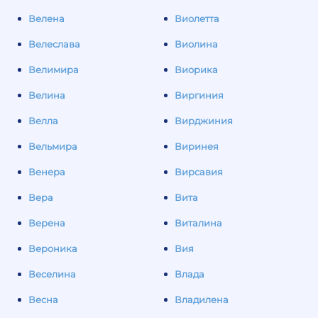
Велена
Виолетта
Велеслава
Виолина
Велимира
Виорика
Велина
Виргиния
Велла
Вирджиния
Вельмира
Виринея
Венера
Вирсавия
Вера
Вита
Верена
Виталина
Вероника
Вия
Веселина
Влада
Весна
Владилена