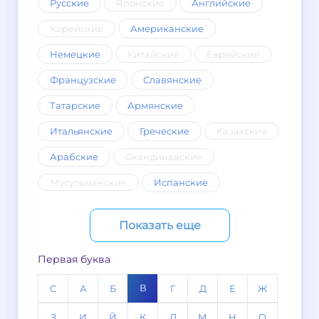
Русские
Японские
Английские
Корейские
Американские
Немецкие
Китайские
Еврейские
Французские
Славянские
Татарские
Армянские
Итальянские
Греческие
Казахские
Арабские
Скандинавские
Мусульманские
Испанские
Показать еще
Первая буква
В
C
А
Б
Г
Д
Е
Ж
З
И
Й
К
Л
М
Н
О