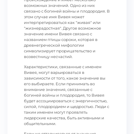
возможных значений. Одно из них
связано с богиней войны и плодородия. В
этом случае имя Вивея может
интерпретироваться как "живая" или
"жизнерадостная". Другое возможное
значение имени Вивея связано с
названием птицы сороки, которая в
древнегреческой мифологии
символизирует прорицательство и
возвестницу несчастий.
Характеристики, связанные с именем
Вивея, могут варьироваться в
зависимости от того, какое значение вы
его выбираете. Если принимать во
внимание значения, связанные с
богиней войны и плодородия, то Вивея
будет ассоциироваться с энергичностью,
силой, плодородием и щедростью. Люди с
таким именем могут проявлять
лидерские качества, быть активными и
общительными.
Если же отталкиваться от значения,