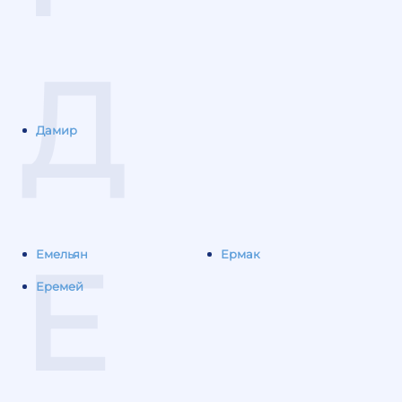
Д
Дамир
Е
Емельян
Ермак
Еремей