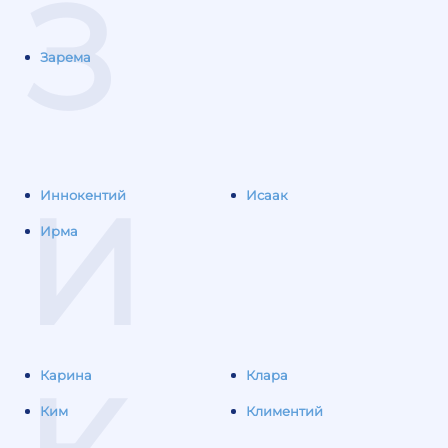
З
Зарема
И
Иннокентий
Исаак
Ирма
Карина
Клара
Ким
Климентий