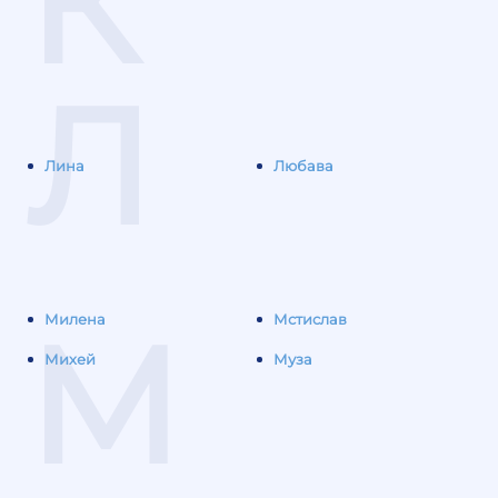
К
Л
Лина
Любава
М
Милена
Мстислав
Михей
Муза