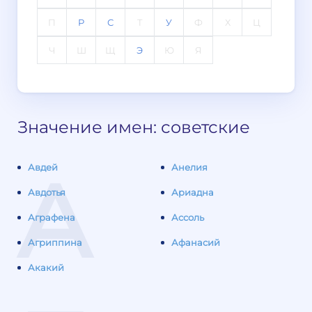
П
Р
С
Т
У
Ф
Х
Ц
Ч
Ш
Щ
Э
Ю
Я
Значение имен: советские
А
Авдей
Анелия
Авдотья
Ариадна
Аграфена
Ассоль
Агриппина
Афанасий
Акакий