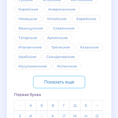
Корейские
Американские
Немецкие
Китайские
Еврейские
Французские
Славянские
Татарские
Армянские
Итальянские
Греческие
Казахские
Арабские
Скандинавские
Мусульманские
Испанские
Показать еще
Первая буква
C
А
Б
В
Г
Д
Е
Ж
З
И
Й
К
Л
М
Н
О