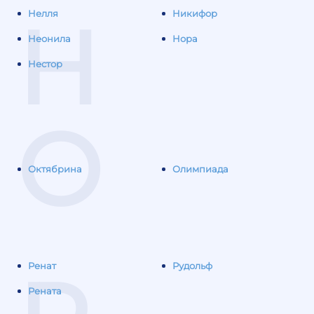
Н
Нелля
Никифор
Неонила
Нора
Нестор
О
Октябрина
Олимпиада
Ренат
Рудольф
Рената