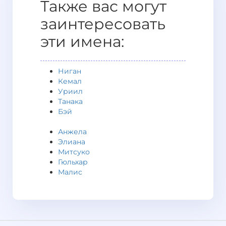
Также вас могут
заинтересовать
эти имена:
Ниган
Кемал
Уриил
Танака
Бэй
Анжела
Элиана
Митсуко
Гюльхар
Малис