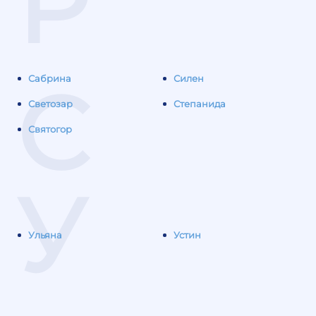
Р
С
Сабрина
Силен
Светозар
Степанида
Святогор
У
Ульяна
Устин