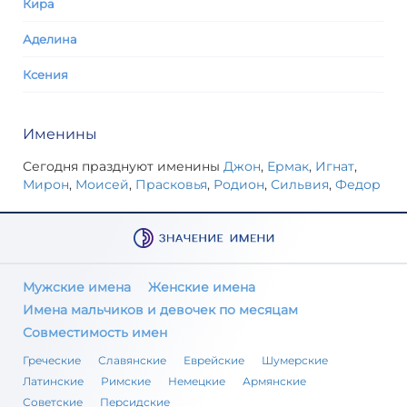
Кира
Аделина
Ксения
Именины
Сегодня празднуют именины
Джон
,
Ермак
,
Игнат
,
Мирон
,
Моисей
,
Прасковья
,
Родион
,
Сильвия
,
Федор
Мужские имена
Женские имена
Имена мальчиков и девочек по месяцам
Совместимость имен
Греческие
Славянские
Еврейские
Шумерские
Латинские
Римские
Немецкие
Армянские
Советские
Персидские