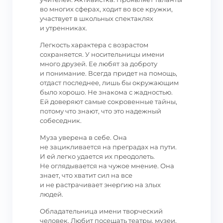
во многих сферах, ходит во все кружки,
участвует в школьных спектаклях
и утренниках.
Легкость характера с возрастом
сохраняется. У носительницы имени
много друзей. Ее любят за доброту
и понимание. Всегда придет на помощь,
отдаст последнее, лишь бы окружающим
было хорошо. Не знакома с жадностью.
Ей доверяют самые сокровенные тайны,
потому что знают, что это надежный
собеседник.
Муза уверена в себе. Она
не зацикливается на преградах на пути.
И ей легко удается их преодолеть.
Не оглядывается на чужое мнение. Она
знает, что хватит сил на все
и не растрачивает энергию на злых
людей.
Обладательница имени творческий
человек. Любит посещать театры, музеи,