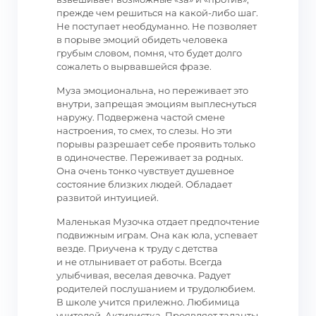
прежде чем решиться на какой-либо шаг.
Не поступает необдуманно. Не позволяет
в порыве эмоций обидеть человека
грубым словом, помня, что будет долго
сожалеть о вырвавшейся фразе.
Муза эмоциональна, но переживает это
внутри, запрещая эмоциям выплеснуться
наружу. Подвержена частой смене
настроения, то смех, то слезы. Но эти
порывы разрешает себе проявить только
в одиночестве. Переживает за родных.
Она очень тонко чувствует душевное
состояние близких людей. Обладает
развитой интуицией.
Маленькая Музочка отдает предпочтение
подвижным играм. Она как юла, успевает
везде. Приучена к труду с детства
и не отлынивает от работы. Всегда
улыбчивая, веселая девочка. Радует
родителей послушанием и трудолюбием.
В школе учится прилежно. Любимица
учителей. Активистка. Проявляет таланты