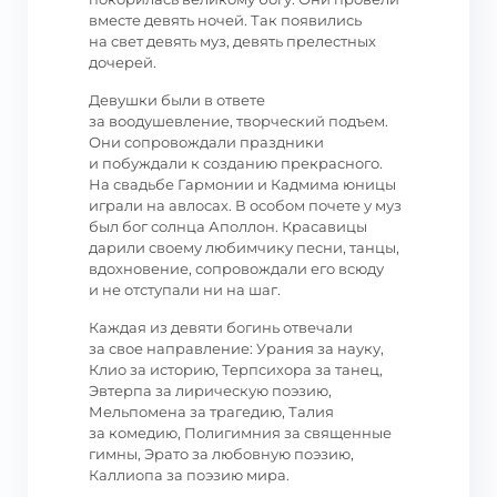
вместе девять ночей. Так появились
на свет девять муз, девять прелестных
дочерей.
Девушки были в ответе
за воодушевление, творческий подъем.
Они сопровождали праздники
и побуждали к созданию прекрасного.
На свадьбе Гармонии и Кадмима юницы
играли на авлосах. В особом почете у муз
был бог солнца Аполлон. Красавицы
дарили своему любимчику песни, танцы,
вдохновение, сопровождали его всюду
и не отступали ни на шаг.
Каждая из девяти богинь отвечали
за свое направление: Урания за науку,
Клио за историю, Терпсихора за танец,
Эвтерпа за лирическую поэзию,
Мельпомена за трагедию, Талия
за комедию, Полигимния за священные
гимны, Эрато за любовную поэзию,
Каллиопа за поэзию мира.