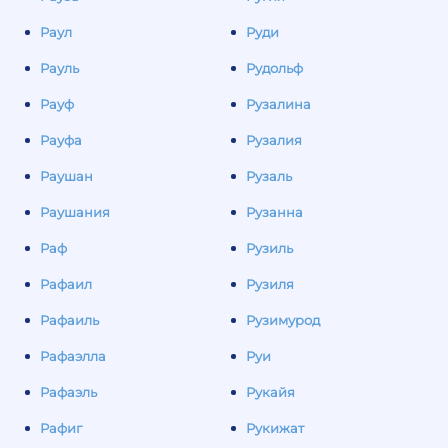
Раул
Руди
Рауль
Рудольф
Рауф
Рузалина
Рауфа
Рузалия
Раушан
Рузаль
Раушания
Рузанна
Раф
Рузиль
Рафаил
Рузиля
Рафаиль
Рузимурод
Рафаэлла
Руи
Рафаэль
Рукайя
Рафиг
Рукижат