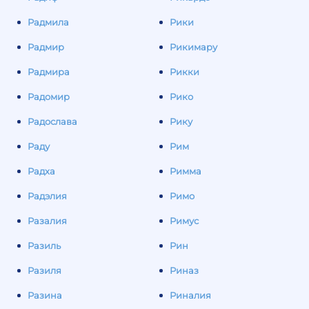
Радмила
Рики
Радмир
Рикимару
Радмира
Рикки
Радомир
Рико
Радослава
Рику
Раду
Рим
Радха
Римма
Радэлия
Римо
Разалия
Римус
Разиль
Рин
Разиля
Риназ
Разина
Риналия