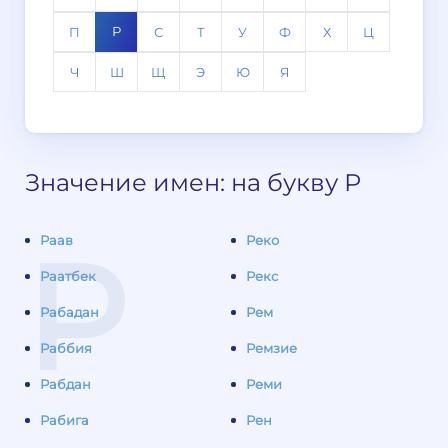
Р
П
С
Т
У
Ф
Х
Ц
Ч
Ш
Щ
Э
Ю
Я
Значение имен: на букву Р
Р
Раав
Реко
Раатбек
Рекс
Рабадан
Рем
Раббия
Ремзие
Рабдан
Реми
Рабига
Рен