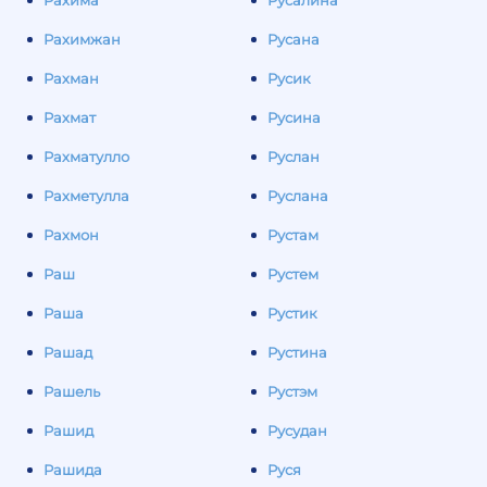
Рахима
Русалина
Рахимжан
Русана
Рахман
Русик
Рахмат
Русина
Рахматулло
Руслан
Рахметулла
Руслана
Рахмон
Рустам
Раш
Рустем
Раша
Рустик
Рашад
Рустина
Рашель
Рустэм
Рашид
Русудан
Рашида
Руся