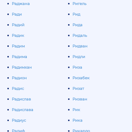
Раджана
Ригель
Ради
Рид
Радий
Рида
Радик
Ридаль
Радим
Ридван
Радима
Ридли
Радимхан
Риза
Радион
Ризабек
Радис
Ризат
Радислав
Ризван
Радислава
Рик
Радиус
Рика
Радиф
Рикардо