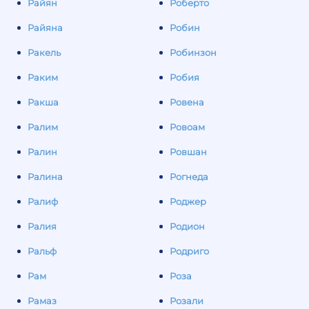
Райян
Роберто
Райяна
Робин
Ракель
Робинзон
Раким
Робия
Ракша
Ровена
Ралим
Ровоам
Ралин
Ровшан
Ралина
Рогнеда
Ралиф
Роджер
Ралия
Родион
Ральф
Родриго
Рам
Роза
Рамаз
Розали