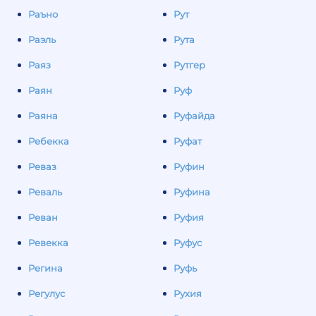
Раъно
Рут
Раэль
Рута
Раяз
Рутгер
Раян
Руф
Раяна
Руфайда
Ребекка
Руфат
Реваз
Руфин
Реваль
Руфина
Реван
Руфия
Ревекка
Руфус
Регина
Руфь
Регулус
Рухия