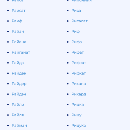
Раиса
Рипсимия
Раисат
Риса
Раиф
Рисалат
Райан
Риф
Райана
Рифа
Райганат
Рифат
Райда
Рифкат
Райден
Рифхат
Райдер
Рихана
Райдэн
Рихард
Райли
Рицка
Райля
Рицу
Райман
Рицуко