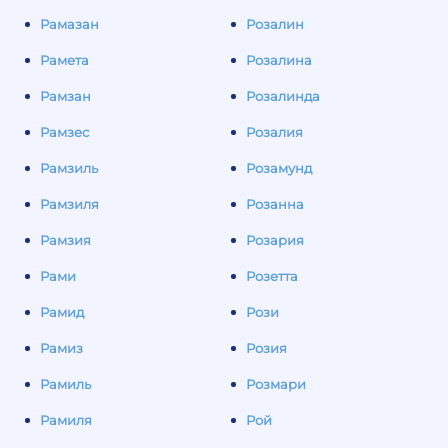
Рамазан
Розалин
Рамета
Розалина
Рамзан
Розалинда
Рамзес
Розалия
Рамзиль
Розамунд
Рамзиля
Розанна
Рамзия
Розария
Рами
Розетта
Рамид
Рози
Рамиз
Розия
Рамиль
Розмари
Рамиля
Рой