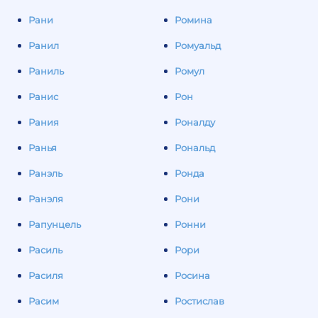
Рани
Ромина
Ранил
Ромуальд
Раниль
Ромул
Ранис
Рон
Рания
Роналду
Ранья
Рональд
Ранэль
Ронда
Ранэля
Рони
Рапунцель
Ронни
Расиль
Рори
Расиля
Росина
Расим
Ростислав