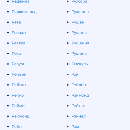
Реджина
Рухсора
Реджинальд
Рухшона
Реза
Рушан
Резван
Рушана
Резеда
Рушания
Резо
Рушена
Резуан
Рыскуль
Рейвен
Рэй
Рейган
Рэйден
Рейко
Рэймонд
Рейми
Рэйтан
Реймонд
Рэйчел
Рейн
Рэм