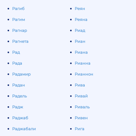
Рагиб
Реян
Рагим
Реяна
Рагнар
Риад
Рагнета
Риан
Рад
Риана
Рада
Рианна
Радамир
Рианнон
Радан
Рива
Радель
Ривай
Радж
Риваль
Раджаб
Ривен
Раджабали
Рига