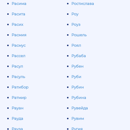
Расима
Ростислава
Расита
Роу
Расих
Роуз
Расмия
Рошель
Расмус
Роял
Рассел
Рубаба
Расул
Рубен
Расуль
Руби
Ратибор
Рубин
Ратмир
Рубина
Рауан
Рувейда
Рауда
Рувим
Рауза
Ругия