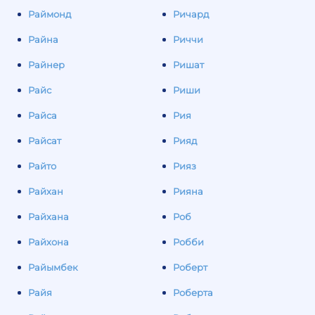
Раймонд
Ричард
Райна
Риччи
Райнер
Ришат
Райс
Риши
Райса
Рия
Райсат
Рияд
Райто
Рияз
Райхан
Рияна
Райхана
Роб
Райхона
Робби
Райымбек
Роберт
Райя
Роберта