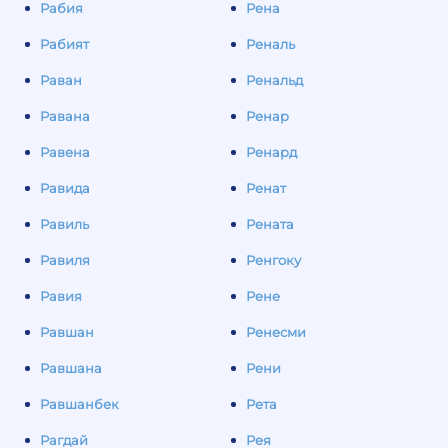
Рабия
Рена
Рабият
Реналь
Раван
Ренальд
Равана
Ренар
Равена
Ренард
Равида
Ренат
Равиль
Рената
Равиля
Ренгоку
Равия
Рене
Равшан
Ренесми
Равшана
Рени
Равшанбек
Рета
Рагдай
Рея