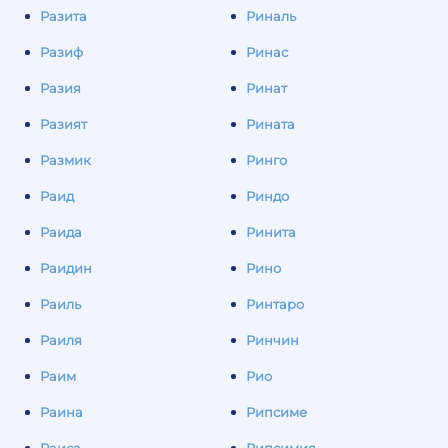
Разита
Риналь
Разиф
Ринас
Разия
Ринат
Разият
Рината
Размик
Ринго
Раид
Риндо
Раида
Ринита
Раидин
Рино
Раиль
Ринтаро
Раиля
Ринчин
Раим
Рио
Раина
Рипсиме