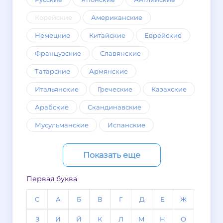
Корейские
Американские
Немецкие
Китайские
Еврейские
Французские
Славянские
Татарские
Армянские
Итальянские
Греческие
Казахские
Арабские
Скандинавские
Мусульманские
Испанские
Показать еще
Первая буква
C
А
Б
В
Г
Д
Е
Ж
З
И
Й
К
Л
М
Н
О