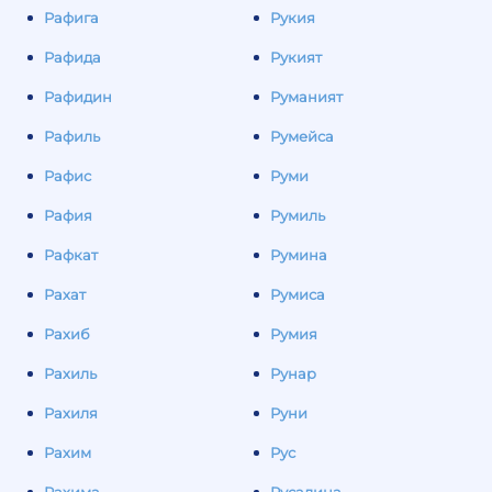
Рафига
Рукия
Рафида
Рукият
Рафидин
Руманият
Рафиль
Румейса
Рафис
Руми
Рафия
Румиль
Рафкат
Румина
Рахат
Румиса
Рахиб
Румия
Рахиль
Рунар
Рахиля
Руни
Рахим
Рус