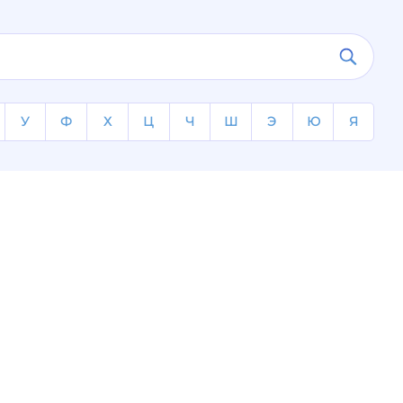
У
Ф
Х
Ц
Ч
Ш
Э
Ю
Я