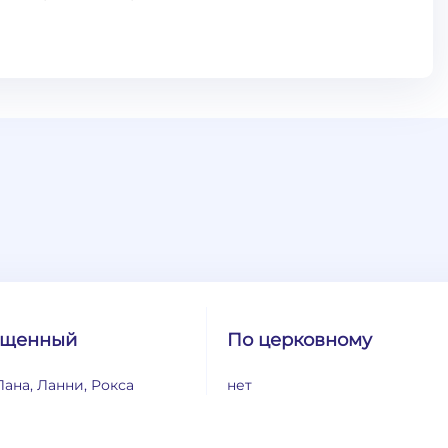
ащенный
По церковному
Лана, Ланни, Рокса
нет