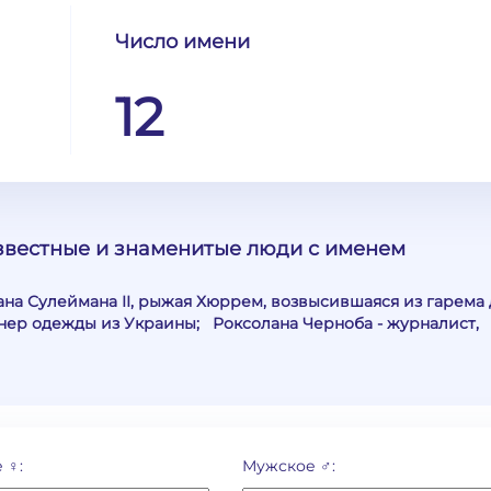
Число имени
12
известные и знаменитые люди с именем
ана Сулеймана II, рыжая Хюррем, возвысившаяся из гарема 
нер одежды из Украины; Роксолана Черноба - журналист,
 ♀:
Мужское ♂: