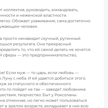
т коллектив, руководить, командовать,
енности и неженской властности.
легко. Обожает ухаживания, сама достаточно
ружающим человек.
, а просто ненавидит скучный, рутинный
ьешься результата. Она прекрасный
ределить то, что ей самой делать не хочется.
й сферы — это предпринимательство,
ое! Если муж — то царь, если любовь —
 Луну с неба. И ей удается добиться этого.
муж за статусного и обеспеченного
 что-то пойдет не так — заведет любовника
шествия, творчество. Быт у Роксоланы
на отменная, но легко может пользоваться
т в зрелом возрасте, вкладывает в них всю