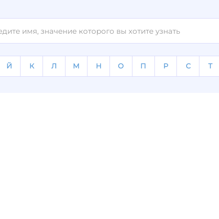
Й
К
Л
М
Н
О
П
Р
С
Т