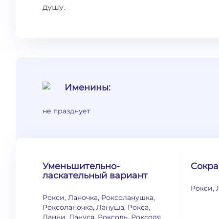
душу.
Именины:
не празднует
Уменьшительно-
Сокр
ласкательный вариант
Рокси, 
Рокси, Ланочка, Роксоланушка,
Роксоланочка, Лануша, Рокса,
Ланни, Лануся, Роксоль, Роксоля