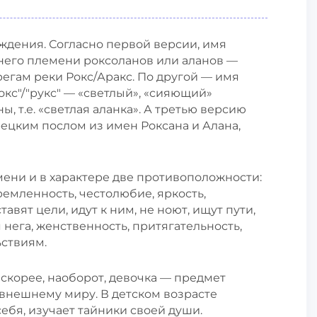
ждения. Согласно первой версии, имя
него племени роксоланов или аланов —
егам реки Рокс/Аракс. По другой — имя
окс"/"рукс" — «светлый», «сияющий»
, т.е. «светлая аланка». А третью версию
цким послом из имен Роксана и Алана,
мени и в характере две противоположности:
тремленность, честолюбие, яркость,
авят цели, идут к ним, не ноют, ищут пути,
 нега, женственность, притягательность,
ьствиям.
, скорее, наоборот, девочка — предмет
 внешнему миру. В детском возрасте
ебя, изучает тайники своей души.