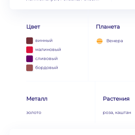
Цвет
Планета
винный
Венера
малиновый
сливовый
бордовый
Металл
Растения
золото
роза, каштан