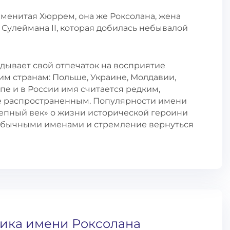
наменитая Хюррем, она же Роксолана, жена
 Сулеймана II, которая добилась небывалой
адывает свой отпечаток на восприятие
им странам: Польше, Украине, Молдавии,
опе и в России имя считается редким,
ее распространенным. Популярности имени
епный век» о жизни исторической героини
еобычными именами и стремление вернуться
тика имени Роксолана