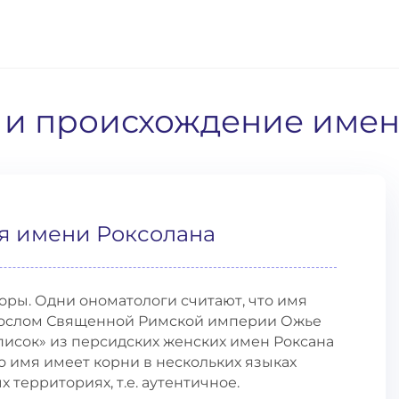
е и происхождение име
я имени Роксолана
оры. Одни ономатологи считают, что имя
послом Священной Римской империи Ожье
писок» из персидских женских имен Роксана
о имя имеет корни в нескольких языках
 территориях, т.е. аутентичное.