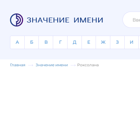
А
Б
В
Г
Д
Е
Ж
З
И
Главная
Значение имени
Роксолана