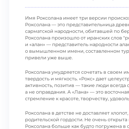
Имя Роксолана имеет три версии происхо
Роксолана — это представительница древ
сарматской народности, обитавшей по бер
Роксолана произошло от иранских слов "р
и «алан» — представитель народности аланы
о вымышленном имени, составленном туре
привели уже выше.
Роксолана умудряется сочетать в своем и
твердость и мягкость. «Рокс» дает целеус
активность, позитив — такие люди всегда ст
а не оправдания. А «Лана» — это восточная
стремление к красоте, творчеству, удовол
Роксолана в детстве не доставляет хлопот
родительской гордости. Не очень открыта
Роксолана больше как будто погружена в с