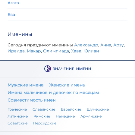
Агата
Ева
Именины
Сегодня празднуют именины
Александр
,
Анна
,
Арзу
,
Ираида
,
Макар
,
Олимпиада
,
Хава
,
Юлиан
Мужские имена
Женские имена
Имена мальчиков и девочек по месяцам
Совместимость имен
Греческие
Славянские
Еврейские
Шумерские
Латинские
Римские
Немецкие
Армянские
Советские
Персидские