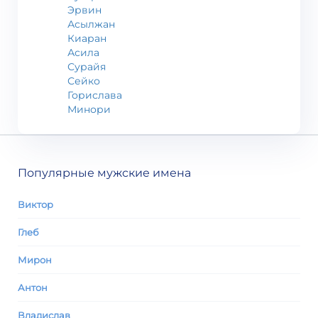
Эрвин
Асылжан
Киаран
Асила
Сурайя
Сейко
Горислава
Минори
Популярные мужские имена
Виктор
Глеб
Мирон
Антон
Владислав