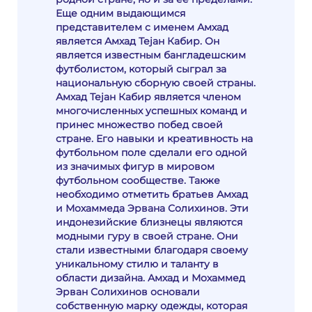
Еще одним выдающимся
представителем с именем Амхад
является Амхад Тејан Кабир. Он
является известным бангладешским
футболистом, который сыграл за
национальную сборную своей страны.
Амхад Тејан Кабир является членом
многочисленных успешных команд и
принес множество побед своей
стране. Его навыки и креативность на
футбольном поле сделали его одной
из значимых фигур в мировом
футбольном сообществе. Также
необходимо отметить братьев Амхад
и Мохаммеда Эрвана Солихинов. Эти
индонезийские близнецы являются
модными гуру в своей стране. Они
стали известными благодаря своему
уникальному стилю и таланту в
области дизайна. Амхад и Мохаммед
Эрван Солихинов основали
собственную марку одежды, которая