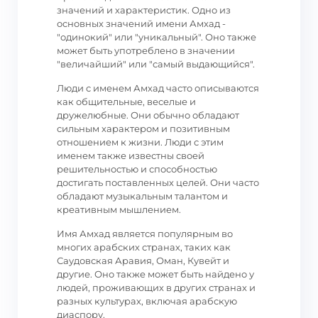
значений и характеристик. Одно из
основных значений имени Амхад -
"одинокий" или "уникальный". Оно также
может быть употреблено в значении
"величайший" или "самый выдающийся".
Люди с именем Амхад часто описываются
как общительные, веселые и
дружелюбные. Они обычно обладают
сильным характером и позитивным
отношением к жизни. Люди с этим
именем также известны своей
решительностью и способностью
достигать поставленных целей. Они часто
обладают музыкальным талантом и
креативным мышлением.
Имя Амхад является популярным во
многих арабских странах, таких как
Саудовская Аравия, Оман, Кувейт и
другие. Оно также может быть найдено у
людей, проживающих в других странах и
разных культурах, включая арабскую
диаспору.