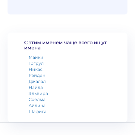
С этим именем чаще всего ищут
имена:
Майки
Тогрул
Никас
Рэйден
Джалал
Найда
Эльвира
Соелма
Айлина
Шафига