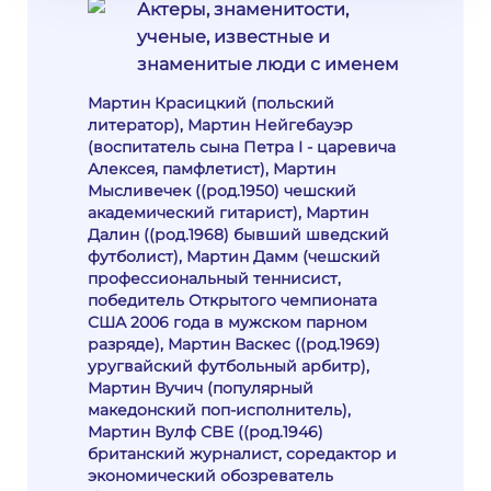
Актеры, знаменитости,
ученые, известные и
знаменитые люди с именем
Мартин Красицкий (польский
литератор), Мартин Нейгебауэр
(воспитатель сына Петра I - царевича
Алексея, памфлетист), Мартин
Мысливечек ((род.1950) чешский
академический гитарист), Мартин
Далин ((род.1968) бывший шведский
футболист), Мартин Дамм (чешский
профессиональный теннисист,
победитель Открытого чемпионата
США 2006 года в мужском парном
разряде), Мартин Васкес ((род.1969)
уругвайский футбольный арбитр),
Мартин Вучич (популярный
македонский поп-исполнитель),
Мартин Вулф CBE ((род.1946)
британский журналист, соредактор и
экономический обозреватель