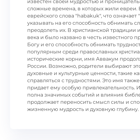
известен своей мудростью и проницательн
сложные времена, в которых жили евреи. Е
еврейского слова "habakuk", что означает 
указывать на его способность обнимать 
преодолеть их. В христианской традиции
века и было названо в честь известного п
Богу и его способность обнимать труднос
популярным среди православных христиан
исторические корни, имя Аввакум продо
России. Возможно, родители выбирают это
духовные и культурные ценности, такие ка
справляться с трудностями. Это имя такж
придает ему особую привлекательность.
полна значимых событий и влияния библе
продолжает переносить смысл силы и спо
жизненную мудрость и духовную глубину.