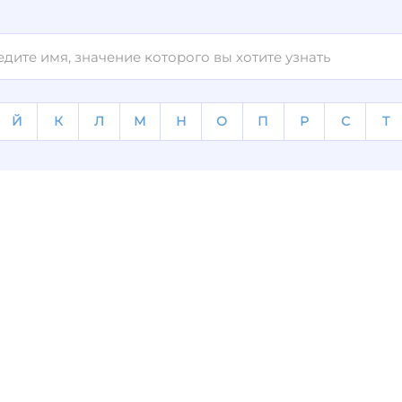
Й
К
Л
М
Н
О
П
Р
С
Т