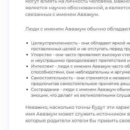
могут влиять на личность человека. Важн
является научно обоснованной, а являет
связанных с именем Аввакум.
Люди с именем Аввакум обычно обладают
Целеустремленность - они обладают яркой 
поставленных целей и не отступать перед тр
Упорство - они часто проявляют высокую ст
и неустрашимо преодолевают препятствия на
Интеллект - люди с именем Аввакум часто 
способностями, они наблюдательны и аргум
Самостоятельность - они стремятся к незави
предпочитая самостоятельное принятие реш
Сострадание - люди с именем Аввакум обыч
эмоции, что делает их великолепными слуша
Неважно, насколько точны будут эти хара
имя Аввакум может служить источником в
которые родители хотели бы привить сво