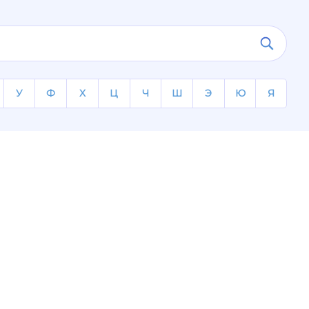
У
Ф
Х
Ц
Ч
Ш
Э
Ю
Я