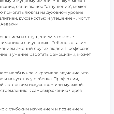
бокому и мудрому имени, Аввакум может
звание, означающее "отпущение", может
ю помогать людям на духовном уровне.
елигией, духовностью и утешением, могут
Аввакум.
прощением и отпущением, что может
ониманию и сочувствию. Ребенок с таким
манием эмоций других людей. Профессия
ание и умение работать с эмоциями, может
меет необычное и красивое звучание, что
е и искусству у ребенка. Профессии,
й, актерским искусством или музыкой,
 и стремлению к самовыражению через
ано с глубоким изучением и познанием