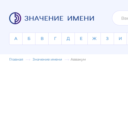
А
Б
В
Г
Д
Е
Ж
З
И
Главная
Значение имени
Аввакум