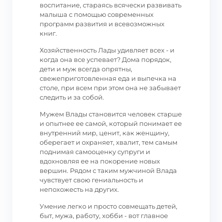
воспитание, стараясь всячески развивать
малыша с помощью современных
программ развития и всевозможных
книг.
Хозяйственность Лады удивляет всех - и
когда она все успевает? Дома порядок,
дети и муж всегда опрятны,
свежеприготовленная еда и выпечка на
столе, при всем при этом она не забывает
следить и за собой.
Мужем Влады становится человек старше
и опытнее ее самой, который понимает ее
внутренний мир, ценит, как женщину,
оберегает и охраняет, хвалит, тем самым
поднимая самооценку супруги и
вдохновляя ее на покорение новых
вершин. Рядом с таким мужчиной Влада
чувствует свою гениальность и
непохожесть на других.
Умение легко и просто совмещать детей,
быт, мужа, работу, хобби - вот главное