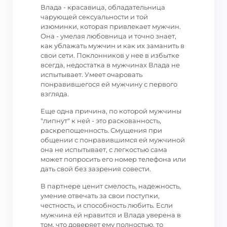
Влада - красавица, обладательница
чарующей сексуальности и той
изюминки, которая привлекает мужчин.
Она - умелая любовница и точно знает,
как ублажать мужчин и как их заманить в
свои сети. Поклонников у нее в избытке
всегда, недостатка в мужчинах Влада не
испытывает. Умеет очаровать
понравившегося ей мужчину с первого
взгляда.
Еще одна причина, по которой мужчины
"липнут" к ней - это раскованность,
раскрепощенность. Смущения при
общении с понравившимся ей мужчиной
она не испытывает, с легкостью сама
может попросить его номер телефона или
дать свой без зазрения совести.
В партнере ценит смелость, надежность,
умение отвечать за свои поступки,
честность, и способность любить. Если
мужчина ей нравится и Влада уверена в
том, что доверяет ему полностью, то