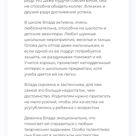
ряду. Но, даже будучи совсем юной, она
не способна обидеть коллег, близких и
друзей ради достижения успеха.
В школе Влада активна, очень
любознательна, способна на шалости и
детские авантюры. Любит шумные
школьные мероприятия, веселье и танцы.
Готова дать отпор даже мальчишкам, и
если одной из ее подруг потребуется
защита, не раздумывая поможет и ей.
Учится хорошо, проявляет неподдельный
интерес к школьным предметам, хотя
учеба дается ей не легко.
Влада скромна и застенчива, для нее
самой это больше недостаток, чем
достоинство. Родителям нужно прилагать
не мало усилий, чтобы эти качества не
усугублялись у ребенка с возрастом.
Девочка Влада эмоциональна, что
помогает ей справиться с любым
творческим заданием. Особо талантливо
она блещет в актерском мастерстве,