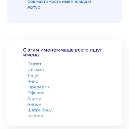
Совместимость имен Влада и
Артур
С этим именем чаще всего ищут
имена:
Баязет
Ильман
Тецуя
Янис
Фредерик
Офелия
Адеми
Айгюн
Шахрибону
Ксении