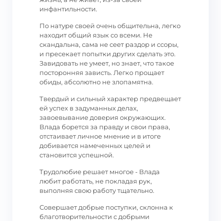
инфантильности.
По натуре своей очень общительна, легко
находит общий язык со всеми. Не
скандальна, сама не сеет раздор и ссоры,
и пресекает попытки других сделать это.
Завидовать не умеет, но знает, что такое
посторонняя зависть. Легко прощает
обиды, абсолютно не злопамятна.
Твердый и сильный характер предвещает
ей успех в задуманных делах,
завоевывание доверия окружающих.
Влада борется за правду и свои права,
отстаивает личное мнение и в итоге
добивается намеченных целей и
становится успешной.
Трудолюбие решает многое - Влада
любит работать, не покладая рук,
выполняя свою работу тщательно.
Совершает добрые поступки, склонна к
благотворительности с добрыми