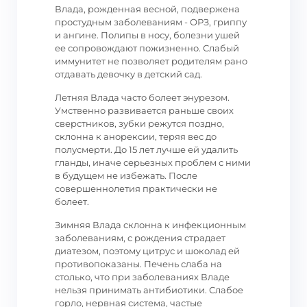
Влада, рожденная весной, подвержена
простудным заболеваниям - ОРЗ, гриппу
и ангине. Полипы в носу, болезни ушей
ее сопровождают пожизненно. Слабый
иммунитет не позволяет родителям рано
отдавать девочку в детский сад.
Летняя Влада часто болеет энурезом.
Умственно развивается раньше своих
сверстников, зубки режутся поздно,
склонна к анорексии, теряя вес до
полусмерти. До 15 лет лучше ей удалить
гланды, иначе серьезных проблем с ними
в будущем не избежать. После
совершеннолетия практически не
болеет.
Зимняя Влада склонна к инфекционным
заболеваниям, с рождения страдает
диатезом, поэтому цитрус и шоколад ей
противопоказаны. Печень слаба на
столько, что при заболеваниях Владе
нельзя принимать антибиотики. Слабое
горло, нервная система, частые