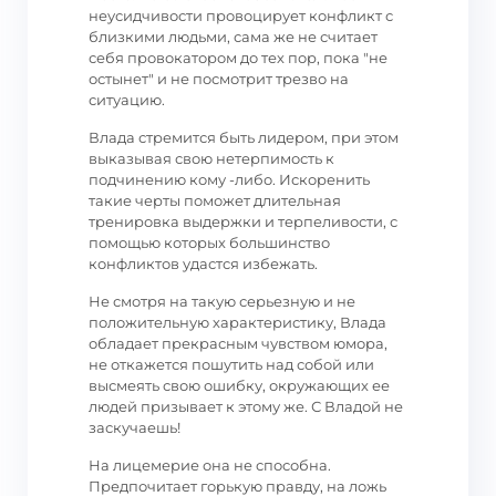
неусидчивости провоцирует конфликт с
близкими людьми, сама же не считает
себя провокатором до тех пор, пока "не
остынет" и не посмотрит трезво на
ситуацию.
Влада стремится быть лидером, при этом
выказывая свою нетерпимость к
подчинению кому -либо. Искоренить
такие черты поможет длительная
тренировка выдержки и терпеливости, с
помощью которых большинство
конфликтов удастся избежать.
Не смотря на такую серьезную и не
положительную характеристику, Влада
обладает прекрасным чувством юмора,
не откажется пошутить над собой или
высмеять свою ошибку, окружающих ее
людей призывает к этому же. С Владой не
заскучаешь!
На лицемерие она не способна.
Предпочитает горькую правду, на ложь