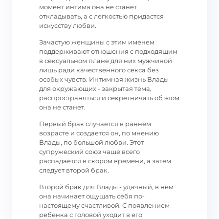
момент интима она не станет
откладывать, а с легкостью придастся
искусству любви.
Зачастую женщины с этим именем
поддерживают отношения с подходящим
в сексуальном плане для них мужчиной
лишь ради качественного секса без
особых чувств. Интимная жизнь Влады
для окружающих - закрытая тема,
распространяться и секретничать об этом
она не станет.
Первый брак случается в раннем
возрасте и создается он, по мнению
Влады, по большой любви. Этот
супружеский союз чаще всего
распадается в скором времени, а затем
следует второй брак.
Второй брак для Влады - удачный, в нем
она начинает ощущать себя по-
настоящему счастливой. С появлением
ребенка с головой уходит в его