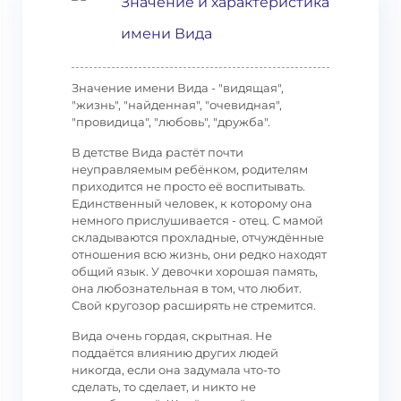
Значение и характеристика
имени Вида
Значение имени Вида - "видящая",
"жизнь", "найденная", "очевидная",
"провидица", "любовь", "дружба".
В детстве Вида растёт почти
неуправляемым ребёнком, родителям
приходится не просто её воспитывать.
Единственный человек, к которому она
немного прислушивается - отец. С мамой
складываются прохладные, отчуждённые
отношения всю жизнь, они редко находят
общий язык. У девочки хорошая память,
она любознательная в том, что любит.
Свой кругозор расширять не стремится.
Вида очень гордая, скрытная. Не
поддаётся влиянию других людей
никогда, если она задумала что-то
сделать, то сделает, и никто не