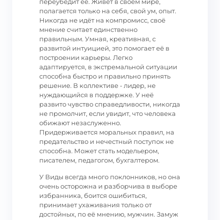
переубедит её. Живёт в своём мире,
полагается только на себя, свой ум, опыт.
Никогда не идёт на компромисс, своё
мнение считает единственно
правильным. Умная, креативная, с
развитой интуицией, это помогает её в
построении карьеры. Легко
адаптируется, в экстремальной ситуации
способна быстро и правильно принять
решение. В коллективе - лидер, не
нуждающийся в поддержке. У неё
развито чувство справедливости, никогда
не промолчит, если увидит, что человека
обижают незаслуженно.
Придерживается моральных правил, на
предательство и нечестный поступок не
способна. Может стать модельером,
писателем, педагогом, бухгалтером.
У Виды всегда много поклонников, но она
очень осторожна и разборчива в выборе
избранника, боится ошибиться,
принимает ухаживания только от
достойных, по её мнению, мужчин. Замуж