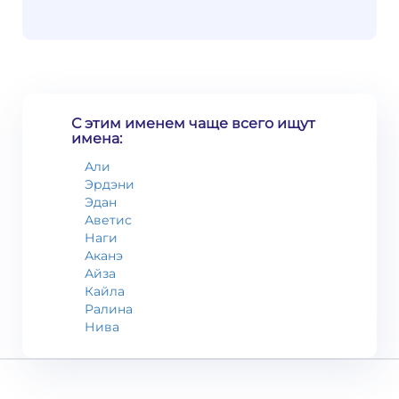
С этим именем чаще всего ищут
имена:
Али
Эрдэни
Эдан
Аветис
Наги
Аканэ
Айза
Кайла
Ралина
Нива