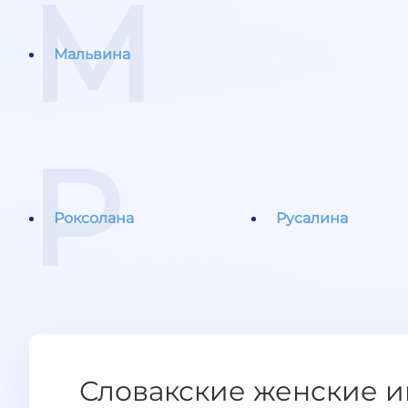
М
Мальвина
Р
Роксолана
Русалина
Словакские женские и