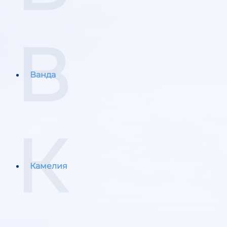
В
Ванда
К
Камелия