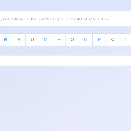
Й
К
Л
М
Н
О
П
Р
С
Т