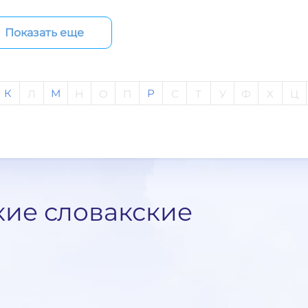
Показать еще
К
М
Р
Л
Н
О
П
С
Т
У
Ф
Х
Ц
кие словакские