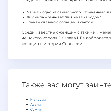
Среди наиболее популярных словакских 
Мария – одно из самых распространенных име
Людмила – означает "любимая народом".
Елена – связано с солнцем и светом.
Среди известных женщин с такими имена
чешского короля Вацлава I. Ее добродете
женщин в истории Словакии.
Также вас могут заинт
Мансура
Азамат
Сумин