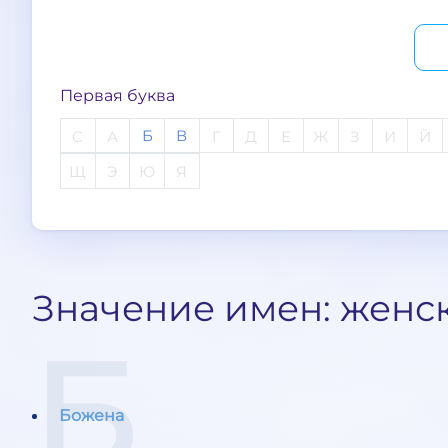
Первая буква
Б
В
C
А
Г
Д
Е
Ж
З
И
Й
Щ
Э
Ю
Я
Значение имен: женс
Б
Божена