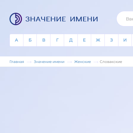
А
Б
В
Г
Д
Е
Ж
З
И
Главная
Значение имени
Женские
Словакские