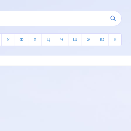
У
Ф
Х
Ц
Ч
Ш
Э
Ю
Я