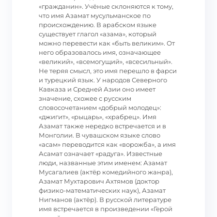
«гражданин». Учёные склоняются к тому,
что имя Азамат мусульманское по
происхождению. В арабском языке
существует глагол «азама», который
можно перевести как «быть великим». От
него образовалось имя, означающее
«великий», «всемогущий», «всесильный».
Не теряя смысл, это имя перешло в фарси
и турецкий язык. У народов Северного
Кавказа и Средней Азии оно имеет
значение, схожее с русским
словосочетанием «добрый молодец»:
«джигит», «рыцарь», «храбрец». Имя
Азамат также нередко встречается и в
Монголии. В чувашском языке слово
«асам» переводится как «ворожба», а имя
Асамат означает «радуга». Известные
люди, названные этим именем: Азамат
Мусагалиев (актёр комедийного жанра),
Азамат Мухтарович Ахтямов (доктор
физико-математических наук), Азамат
Нигманов (актёр). В русской литературе
имя встречается в произведении «Герой