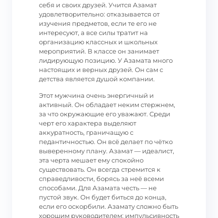
себя и своих друзей. Учится Азамат
удовлетворительно: отказывается от
изучения предметов, если те его не
интересуют, а все силы тратит на
организацию классных и школьных
мероприятий. В классе он занимает
лидирующую позицию. У Азамата много
настоящих и верных друзей. Он сам с
детства является душой компании.
Этот мужчина очень энергичный и
активный. Он обладает неким стержнем,
за что окружающие его уважают. Среди
черт его характера выделяют
аккуратность, граничащую с
педантичностью. Он всё делает по чётко
выверенному плану. Азамат — идеалист,
эта черта мешает ему спокойно
существовать. Он всегда стремится к
справедливости, борясь за неё всеми
способами. Для Азамата честь — не
пустой звук. Он будет биться до конца,
если его оскорбили. Азамату сложно быть
хорошим руководителем: импульсивность