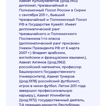
Азамат Кульмухаметов ((род.1953)
дипломат, Чрезвычайный и
Полномочный Посол России в Сирии
с сентября 2011 г., бывший
Чрезвычайный и Полномочный Посол
РФ в Государстве Кувейт. Имеет
дипломатический ранг
Чрезвычайного и Полномочного
Посланника 1-го класса
(дипломатический ранг присвоен
Указом Президента РФ от 6 марта
2007 г.) Владеет арабским,
английским и французским языками.),
Азамат Ахтямов ((род.1962)
российский математик, профессор
Башкирского Государственного
Университета), Азамат Гумеров
((род.1978) российский футболист,
игрок в мини-футбол. Летом 2011 года
завершил профессиональную
карьеру.), Азамат Илимбетов
((род.1972) государственный деятель,
7-й премьер-министр Республики