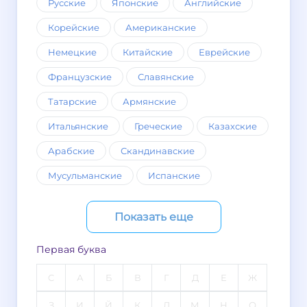
Русские
Японские
Английские
Корейские
Американские
Немецкие
Китайские
Еврейские
Французские
Славянские
Татарские
Армянские
Итальянские
Греческие
Казахские
Арабские
Скандинавские
Мусульманские
Испанские
Показать еще
Первая буква
C
А
Б
В
Г
Д
Е
Ж
З
И
Й
К
Л
М
Н
О