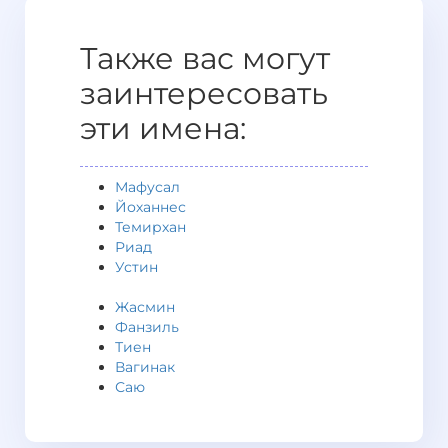
Также вас могут
заинтересовать
эти имена:
Мафусал
Йоханнес
Темирхан
Риад
Устин
Жасмин
Фанзиль
Тиен
Вагинак
Саю