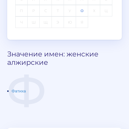
П
Р
С
Т
У
Ф
Х
Ц
Ч
Ш
Щ
Э
Ю
Я
Значение имен: женские
алжирские
Ф
Фатиха