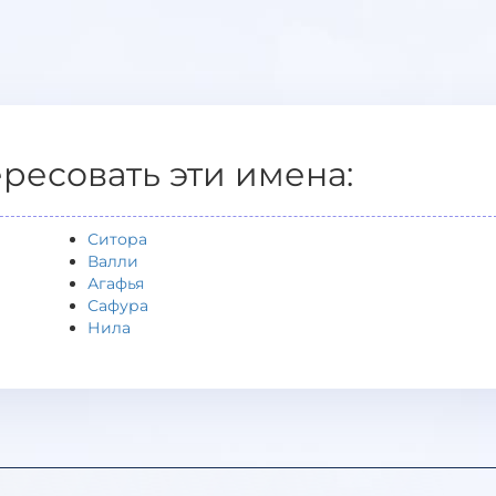
ересовать эти имена:
Ситора
Валли
Агафья
Сафура
Нила