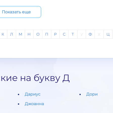
Показать еще
К
Л
М
Н
О
П
Р
С
Т
Ф
Ц
У
Х
кие на букву Д
Дариус
Дори
Джоанна