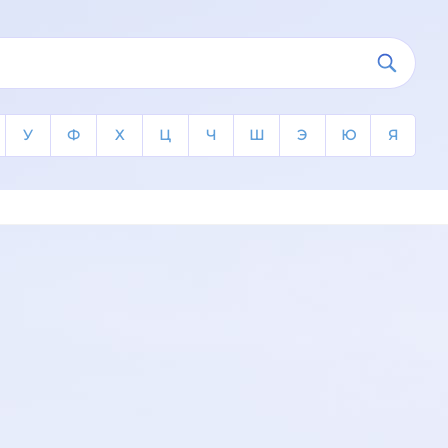
У
Ф
Х
Ц
Ч
Ш
Э
Ю
Я