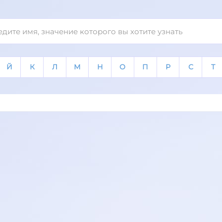
Й
К
Л
М
Н
О
П
Р
С
Т