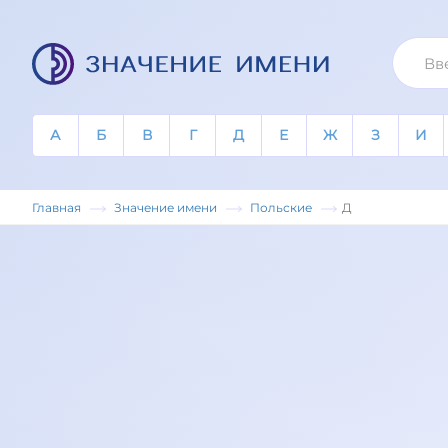
А
Б
В
Г
Д
Е
Ж
З
И
Главная
Значение имени
Польские
Д