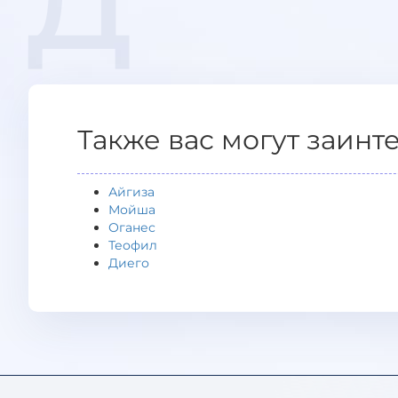
Д
Также вас могут заинт
Айгиза
Мойша
Оганес
Теофил
Диего