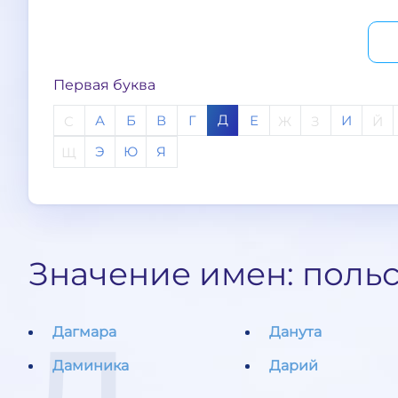
Первая буква
Д
А
Б
В
Г
Е
И
C
Ж
З
Й
Э
Ю
Я
Щ
Значение имен: польс
Дагмара
Данута
Даминика
Дарий