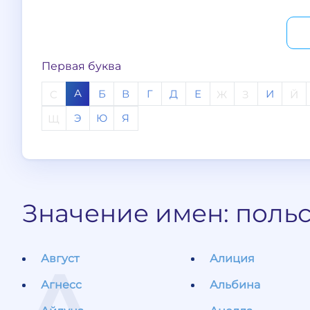
Первая буква
А
Б
В
Г
Д
Е
И
C
Ж
З
Й
Э
Ю
Я
Щ
Значение имен: польс
Август
Алиция
Агнесс
Альбина