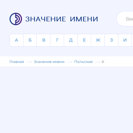
А
Б
В
Г
Д
Е
Ж
З
И
Главная
Значение имени
Польские
А