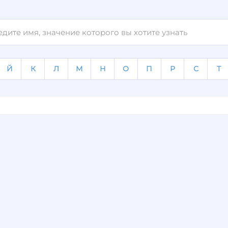
Й
К
Л
М
Н
О
П
Р
С
Т