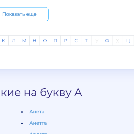
Показать еще
К
Л
М
Н
О
П
Р
С
Т
Ф
Ц
У
Х
кие на букву А
Анета
Анетта