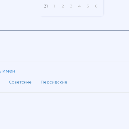
31
1
2
3
4
5
6
ь имен
Советские
Персидские