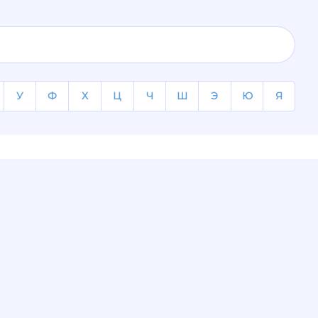
У
Ф
Х
Ц
Ч
Ш
Э
Ю
Я