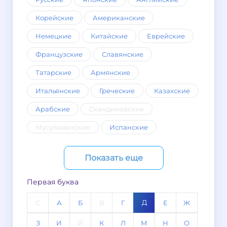
Корейские
Американские
Немецкие
Китайские
Еврейские
Французские
Славянские
Татарские
Армянские
Итальянские
Греческие
Казахские
Арабские
Скандинавские
Мусульманские
Испанские
Показать еще
Первая буква
Д
C
А
Б
В
Г
Е
Ж
З
И
Й
К
Л
М
Н
О