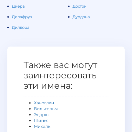
Диера
Достон
Дилафруз
Дурдона
Дилдора
Также вас могут
заинтересовать
эти имена:
Ханоглан
Вильгельм
Эндрю
Шинья
Михель