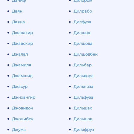
Даниф
Дилором
Даян
Дилрабо
Даяна
Дилфуза
Джавахир
Дилшод
Джавохир
Дилшода
Джалал
Дилшодбек
Джамиля
Дильбар
Джамшид
Дильдора
Джасур
Дильноза
Джихангир
Дильфуза
Джовидон
Дильшах
Джонибек
Дильшод
Джума
Диляфруз