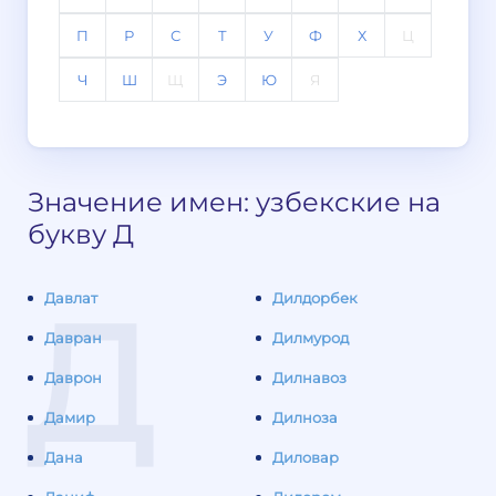
П
Р
С
Т
У
Ф
Х
Ц
Ч
Ш
Щ
Э
Ю
Я
Значение имен: узбекские на
букву Д
Д
Давлат
Дилдорбек
Давран
Дилмурод
Даврон
Дилнавоз
Дамир
Дилноза
Дана
Диловар