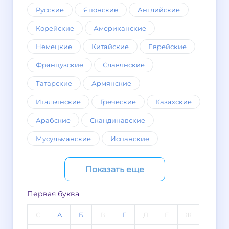
Русские
Японские
Английские
Корейские
Американские
Немецкие
Китайские
Еврейские
Французские
Славянские
Татарские
Армянские
Итальянские
Греческие
Казахские
Арабские
Скандинавские
Мусульманские
Испанские
Показать еще
Первая буква
C
А
Б
В
Г
Д
Е
Ж