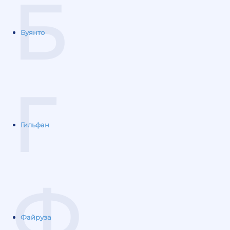
Б
Буянто
Г
Гильфан
Ф
Файруза