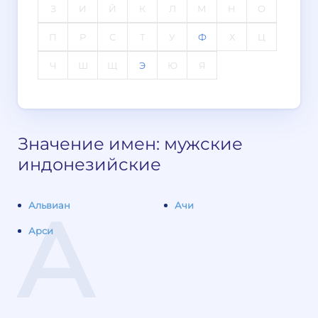
З
И
Й
К
Л
М
Н
О
П
Р
С
Т
У
Ф
Х
Ц
Ч
Ш
Щ
Э
Ю
Я
Значение имен: мужские
индонезийские
А
Альвиан
Ачи
Арси