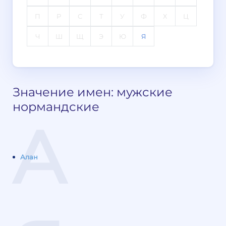
П
Р
С
Т
У
Ф
Х
Ц
Ч
Ш
Щ
Э
Ю
Я
Значение имен: мужские
нормандские
А
Алан