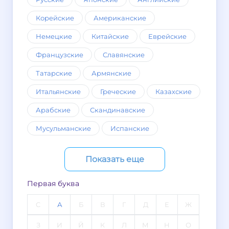
Корейские
Американские
Немецкие
Китайские
Еврейские
Французские
Славянские
Татарские
Армянские
Итальянские
Греческие
Казахские
Арабские
Скандинавские
Мусульманские
Испанские
Показать еще
Первая буква
C
А
Б
В
Г
Д
Е
Ж
З
И
Й
К
Л
М
Н
О