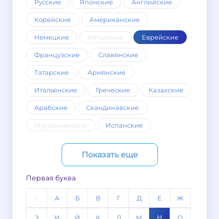
Русские
Японские
Английские
Корейские
Американские
Немецкие
Китайские
Еврейские
Французские
Славянские
Татарские
Армянские
Итальянские
Греческие
Казахские
Арабские
Скандинавские
Мусульманские
Испанские
Показать еще
Первая буква
C
А
Б
В
Г
Д
Е
Ж
Н
З
И
Й
К
Л
М
О