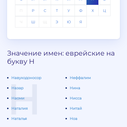
П
Р
С
Т
У
Ф
Х
Ц
Ч
Ш
Щ
Э
Ю
Я
Значение имен: еврейские на
букву Н
Н
Навуходоносор
Неффалим
Назар
Нина
Наоми
Нисса
Наталия
Нитай
Наталья
Ноа