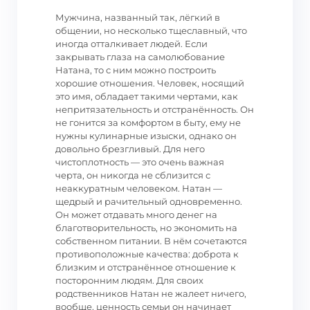
Мужчина, названный так, лёгкий в
общении, но несколько тщеславный, что
иногда отталкивает людей. Если
закрывать глаза на самолюбование
Натана, то с ним можно построить
хорошие отношения. Человек, носящий
это имя, обладает такими чертами, как
непритязательность и отстранённость. Он
не гонится за комфортом в быту, ему не
нужны кулинарные изыски, однако он
довольно брезгливый. Для него
чистоплотность — это очень важная
черта, он никогда не сблизится с
неаккуратным человеком. Натан —
щедрый и рачительный одновременно.
Он может отдавать много денег на
благотворительность, но экономить на
собственном питании. В нём сочетаются
противоположные качества: доброта к
близким и отстранённое отношение к
посторонним людям. Для своих
родственников Натан не жалеет ничего,
вообще, ценность семьи он начинает