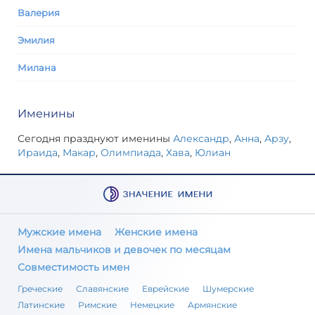
Валерия
Эмилия
Милана
Именины
Сегодня празднуют именины
Александр
,
Анна
,
Арзу
,
Ираида
,
Макар
,
Олимпиада
,
Хава
,
Юлиан
Мужские имена
Женские имена
Имена мальчиков и девочек по месяцам
Совместимость имен
Греческие
Славянские
Еврейские
Шумерские
Латинские
Римские
Немецкие
Армянские