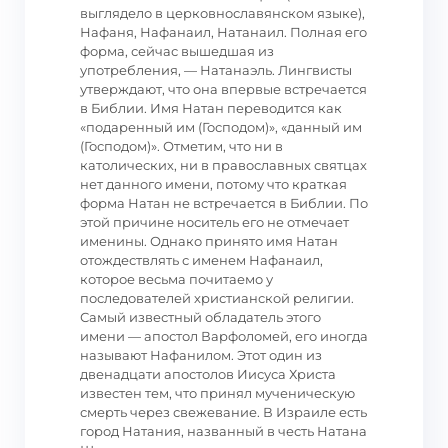
выглядело в церковнославянском языке),
Нафаня, Нафанаил, Натанаил. Полная его
форма, сейчас вышедшая из
употребления, — Натанаэль. Лингвисты
утверждают, что она впервые встречается
в Библии. Имя Натан переводится как
«подаренный им (Господом)», «данный им
(Господом)». Отметим, что ни в
католических, ни в православных святцах
нет данного имени, потому что краткая
форма Натан не встречается в Библии. По
этой причине носитель его не отмечает
именины. Однако принято имя Натан
отождествлять с именем Нафанаил,
которое весьма почитаемо у
последователей христианской религии.
Самый известный обладатель этого
имени — апостол Варфоломей, его иногда
называют Нафанилом. Этот один из
двенадцати апостолов Иисуса Христа
известен тем, что принял мученическую
смерть через свежевание. В Израиле есть
город Натания, названный в честь Натана