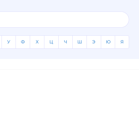
У
Ф
Х
Ц
Ч
Ш
Э
Ю
Я