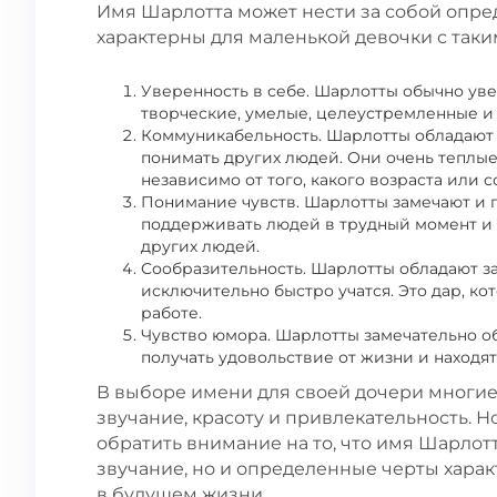
Имя Шарлотта может нести за собой опре
характерны для маленькой девочки с так
Уверенность в себе. Шарлотты обычно увер
творческие, умелые, целеустремленные и д
Коммуникабельность. Шарлотты обладают
понимать других людей. Они очень теплые
независимо от того, какого возраста или с
Понимание чувств. Шарлотты замечают и 
поддерживать людей в трудный момент и 
других людей.
Сообразительность. Шарлотты обладают з
исключительно быстро учатся. Это дар, ко
работе.
Чувство юмора. Шарлотты замечательно о
получать удовольствие от жизни и находя
В выборе имени для своей дочери многи
звучание, красоту и привлекательность. Н
обратить внимание на то, что имя Шарлот
звучание, но и определенные черты хара
в будущем жизни.