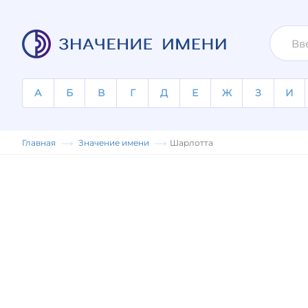
А
Б
В
Г
Д
Е
Ж
З
И
Главная
Значение имени
Шарлотта