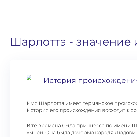
Шарлотта
- значение
История происхождени
Имя Шарлотта имеет германское происхож
История его происхождения восходит к с
В те времена была принцесса по имени Ша
умной. Она была дочерью короля Людовик