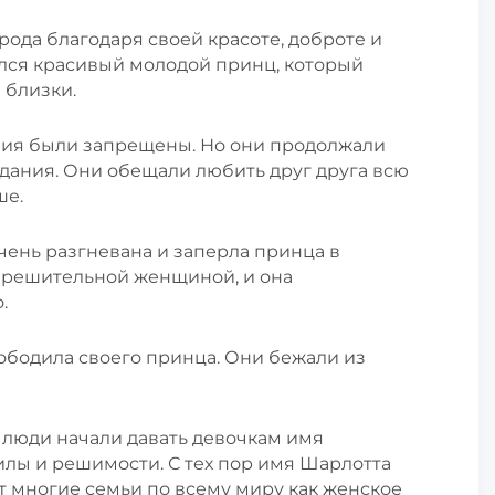
ода благодаря своей красоте, доброте и
лся красивый молодой принц, который
 близки.
ния были запрещены. Но они продолжали
идания. Они обещали любить друг друга всю
ше.
очень разгневана и заперла принца в
 решительной женщиной, и она
.
ободила своего принца. Они бежали из
 люди начали давать девочкам имя
илы и решимости. С тех пор имя Шарлотта
т многие семьи по всему миру как женское