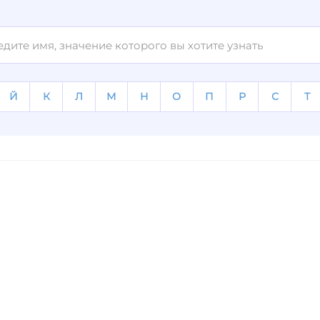
Й
К
Л
М
Н
О
П
Р
С
Т