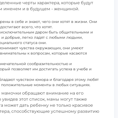
деленные черты характера, которые будут
им именем и в будущем - женщиной.
ены в себе и знают, чего они хотят в жизни. Они
остигают всего, что хотят.
 исключительным даром быть общительными и
 и добрые, легко ладят с любыми людьми,
оциального статуса они.
понимают чувства окружающих, они умеют
внимательны к вопросам, которые касаются
амечательной сообразительностью и
торый позволяет им достигать успеха в учебе и
бладают чувством юмора и благодаря этому любят
т положительные моменты в любых ситуациях.
е мамочки обращают внимание на его
о увидев этот список, мамы могут также
та может дать ребенку не только красивое
ктера, способствующие успешному развитию