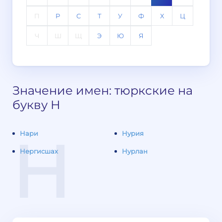
П
Р
С
Т
У
Ф
Х
Ц
Ч
Ш
Щ
Э
Ю
Я
Значение имен: тюркские на
букву Н
Н
Нари
Нурия
Нергисшах
Нурлан