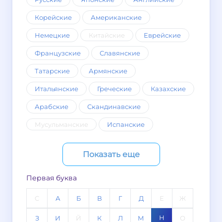
Корейские
Американские
Немецкие
Китайские
Еврейские
Французские
Славянские
Татарские
Армянские
Итальянские
Греческие
Казахские
Арабские
Скандинавские
Мусульманские
Испанские
Показать еще
Первая буква
C
А
Б
В
Г
Д
Е
Ж
Н
З
И
Й
К
Л
М
О