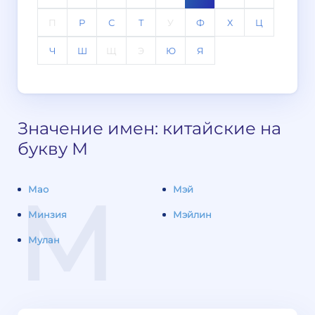
П
Р
С
Т
У
Ф
Х
Ц
Ч
Ш
Щ
Э
Ю
Я
Значение имен: китайские на
букву М
М
Мао
Мэй
Минзия
Мэйлин
Мулан