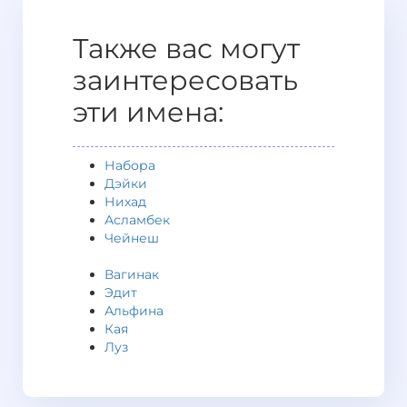
Также вас могут
заинтересовать
эти имена:
Набора
Дэйки
Нихад
Асламбек
Чейнеш
Вагинак
Эдит
Альфина
Кая
Луз