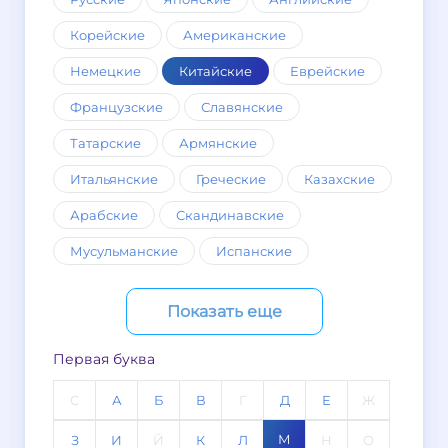
Корейские
Американские
Немецкие
Китайские
Еврейские
Французские
Славянские
Татарские
Армянские
Итальянские
Греческие
Казахские
Арабские
Скандинавские
Мусульманские
Испанские
Показать еще
Первая буква
C
А
Б
В
Г
Д
Е
Ж
М
З
И
Й
К
Л
Н
О