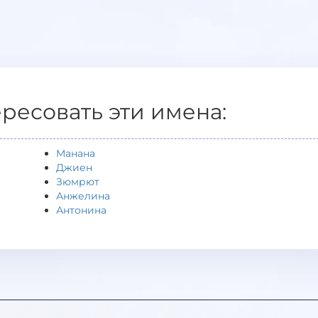
ересовать эти имена:
Манана
Джиен
Зюмрют
Анжелина
Антонина