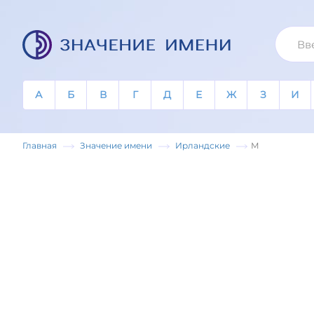
А
Б
В
Г
Д
Е
Ж
З
И
Главная
Значение имени
Ирландские
М