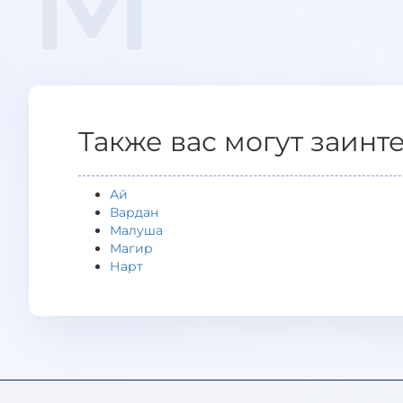
М
Также вас могут заинт
Ай
Вардан
Малуша
Магир
Нарт