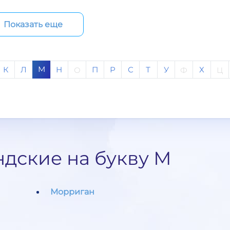
Показать еще
М
К
Л
Н
П
Р
С
Т
У
Х
О
Ф
Ц
ндские на букву М
Морриган