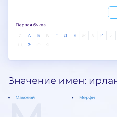
Первая буква
А
Б
Г
Д
Е
И
C
В
Ж
З
Й
Э
Щ
Ю
Я
Значение имен: ирла
Маколей
Мерфи