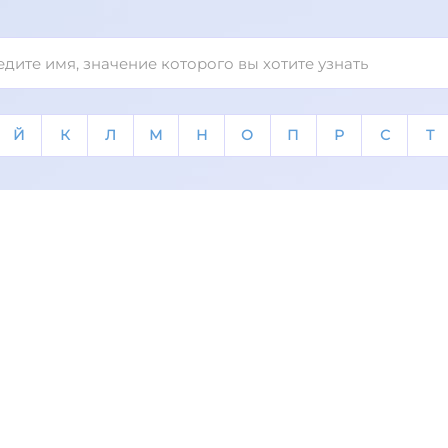
Й
К
Л
М
Н
О
П
Р
С
Т