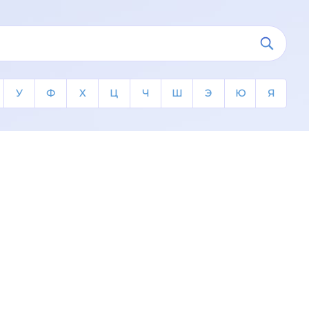
У
Ф
Х
Ц
Ч
Ш
Э
Ю
Я