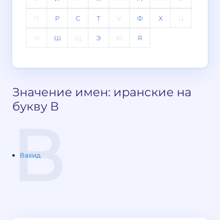
П
Р
С
Т
У
Ф
Х
Ц
Ч
Ш
Щ
Э
Ю
Я
Значение имен: иранские на
букву В
В
Вахид