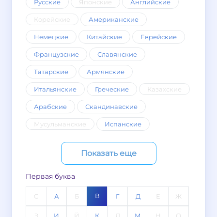
Русские
Японские
Английские
Корейские
Американские
Немецкие
Китайские
Еврейские
Французские
Славянские
Татарские
Армянские
Итальянские
Греческие
Казахские
Арабские
Скандинавские
Мусульманские
Испанские
Показать еще
Первая буква
В
C
А
Б
Г
Д
Е
Ж
З
И
Й
К
Л
М
Н
О