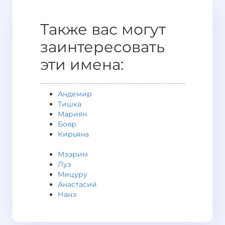
Также вас могут
заинтересовать
эти имена:
Андемир
Тишка
Мариян
Бояр
Кирьяна
Мээрим
Луз
Мицуру
Анастасий
Нанэ