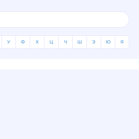
У
Ф
Х
Ц
Ч
Ш
Э
Ю
Я