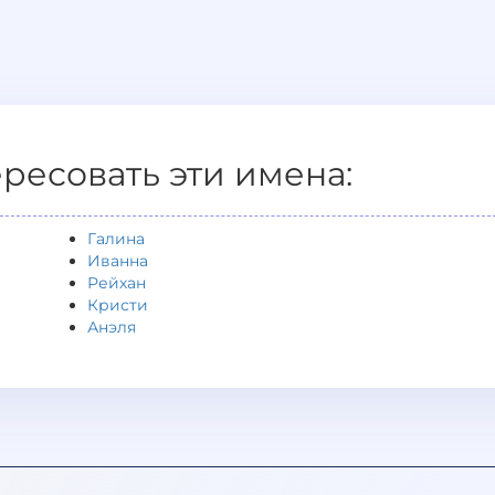
ересовать эти имена:
Галина
Иванна
Рейхан
Кристи
Анэля