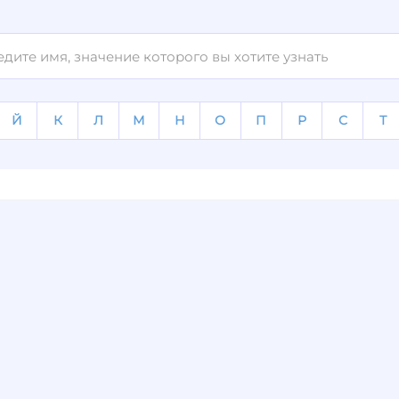
Й
К
Л
М
Н
О
П
Р
С
Т