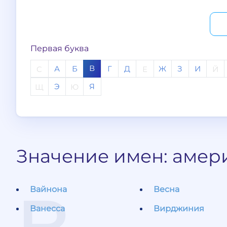
Первая буква
В
А
Б
Г
Д
Ж
З
И
C
Е
Й
Э
Я
Щ
Ю
Значение имен: амери
Вайнона
Весна
Ванесса
Вирджиния