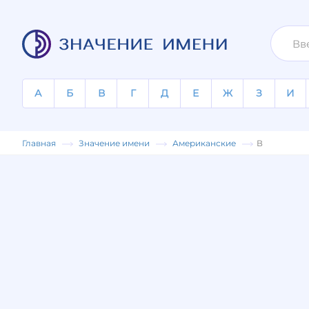
А
Б
В
Г
Д
Е
Ж
З
И
Главная
Значение имени
Американские
В