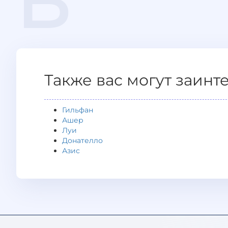
В
Также вас могут заинт
Гильфан
Ашер
Луи
Донателло
Азис