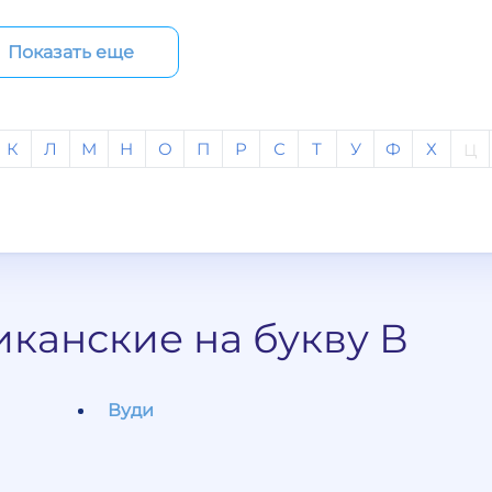
Показать еще
К
Л
М
Н
О
П
Р
С
Т
У
Ф
Х
Ц
канские на букву В
Вуди