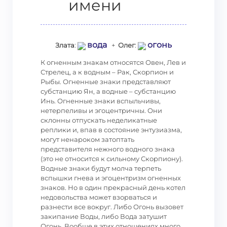
имени
вода
огонь
Злата
:
+
Олег
:
К огненным знакам относятся Овен, Лев и
Стрелец, а к водным – Рак, Скорпион и
Рыбы. Огненные знаки представляют
субстанцию Ян, а водные – субстанцию
Инь. Огненные знаки вспыльчивы,
нетерпеливы и эгоцентричны. Они
склонны отпускать неделикатные
реплики и, впав в состояние энтузиазма,
могут ненароком затоптать
представителя нежного водного знака
(это не относится к сильному Скорпиону).
Водные знаки будут молча терпеть
вспышки гнева и эгоцентризм огненных
знаков. Но в один прекрасный день котел
недовольства может взорваться и
разнести все вокруг. Либо Огонь вызовет
закипание Воды, либо Вода затушит
Огонь. Вообще в этих отношениях много