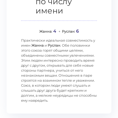
по числу
имени
4
6
Жанна
:
+
Руслан
:
Практически идеальная совместимость у
имен
Жанна
и
Руслан
. Обе половинки
этого союза горят общими целями,
объединены совместными увлечениями.
Этим людям интересно проводить время
друг с другом, открывать для себя новые
стороны партнера, учиться от него
незнакомым вещам. Отношения в паре
строятся на взаимном тепле и уважении.
Союз, в котором люди умеют слушать и
слышать друг друга будет крепким и
долгим, а мелкие неурядицы не способны
ему навредить.