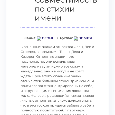
по стихии
имени
огонь
земля
Жанна
:
+
Руслан
:
К огненным знакам относятся Овен, Лев и
Стрелец, а к земным – Телец, Дева и
Козерог. Огненные знаки – это
пассионарии, они вспыльчивы,
нетерпеливы, им нужно все сразу и
немедленно, они не могут и не хотят
ждать. Кроме того, огненные знаки
отличаются большим эгоцентризмом, они
почти всегда сконцентрированы на себе,
и окружающим их внимания достается
мало. Человек, решившийся связать свою
жизнь с огненным знаком, должен знать,
что в этом союзе придется забыть о себе и
полностью посвятить себя партнеру.