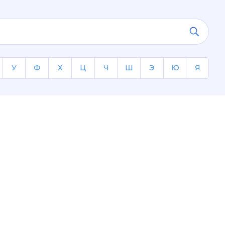
У
Ф
Х
Ц
Ч
Ш
Э
Ю
Я