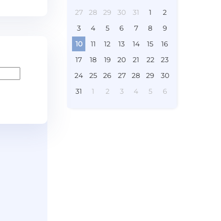
27
28
29
30
31
1
2
3
4
5
6
7
8
9
10
11
12
13
14
15
16
17
18
19
20
21
22
23
24
25
26
27
28
29
30
31
1
2
3
4
5
6