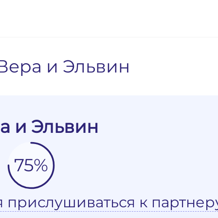
Вера и Эльвин
а и Эльвин
75%
я прислушиваться к партнер