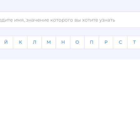
Й
К
Л
М
Н
О
П
Р
С
Т