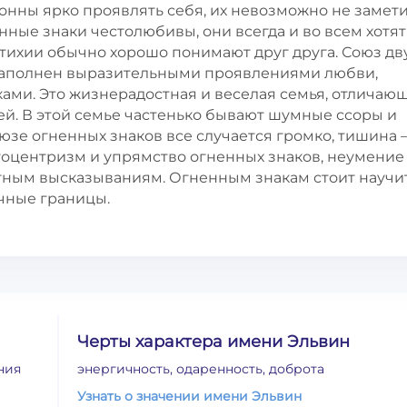
лонны ярко проявлять себя, их невозможно не замети
енные знаки честолюбивы, они всегда и во всем хотят
тихии обычно хорошо понимают друг друга. Союз дв
 наполнен выразительными проявлениями любви,
ми. Это жизнерадостная и веселая семья, отличаю
. В этой семье частенько бывают шумные ссоры и
зе огненных знаков все случается громко, тишина –
гоцентризм и упрямство огненных знаков, неумение
тным высказываниям. Огненным знакам стоит научи
ичные границы.
Черты характера имени Эльвин
ния
энергичность, одаренность, доброта
Узнать о значении имени Эльвин