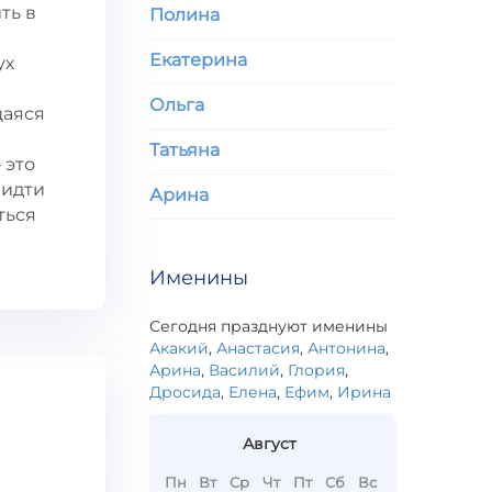
ть в
Полина
Екатерина
ух
Ольга
щаяся
Татьяна
 это
 идти
Арина
ться
Именины
Сегодня празднуют именины
Акакий
,
Анастасия
,
Антонина
,
Арина
,
Василий
,
Глория
,
Дросида
,
Елена
,
Ефим
,
Ирина
Август
Пн
Вт
Ср
Чт
Пт
Сб
Вс