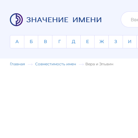
А
Б
В
Г
Д
Е
Ж
З
И
Главная
Совместимость имен
Вера и Эльвин