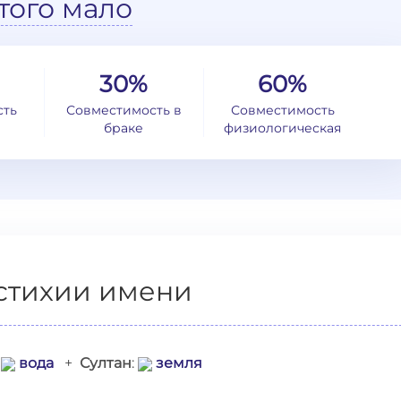
того мало
30%
60%
сть
Совместимость в
Совместимость
браке
физиологическая
стихии имени
:
вода
+
Султан
:
земля