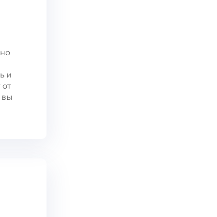
нно
ь и
 от
 вы