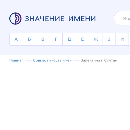
А
Б
В
Г
Д
Е
Ж
З
И
Главная
Совместимость имен
Валентина и Султан