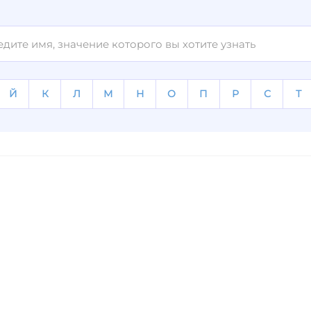
Й
К
Л
М
Н
О
П
Р
С
Т