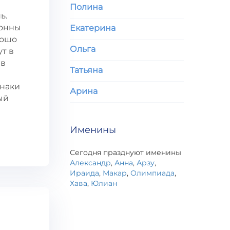
Полина
ь.
лонны
Екатерина
рошо
Ольга
т в
 в
Татьяна
знаки
Арина
ый
Именины
Сегодня празднуют именины
Александр
,
Анна
,
Арзу
,
Ираида
,
Макар
,
Олимпиада
,
Хава
,
Юлиан