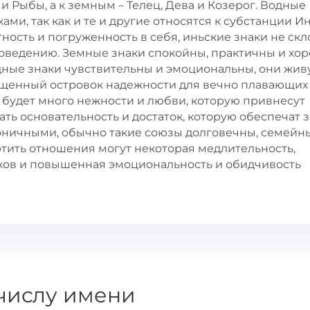
и Рыбы, а к земным – Телец, Дева и Козерог. Водные
и, так как и те и другие относятся к субстанции Ин
ность и погруженность в себя, иньские знаки не ск
поведению. Земные знаки спокойны, практичны и хо
ные знаки чувствительны и эмоциональны, они живу
ищенный островок надежности для вечно плавающих
 будет много нежности и любви, которую привнесут
ать основательность и достаток, которую обеспечат 
оничными, обычно такие союзы долговечны, семейн
ртить отношения могут некоторая медлительность,
ков и повышенная эмоциональность и обидчивость
числу имени