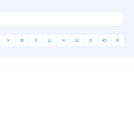
У
Ф
Х
Ц
Ч
Ш
Э
Ю
Я