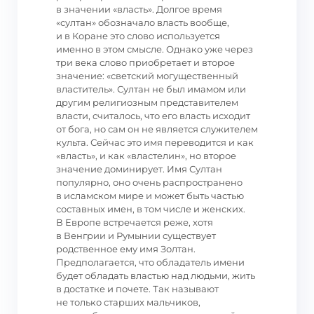
в значении «власть». Долгое время
«султан» обозначало власть вообще,
и в Коране это слово используется
именно в этом смысле. Однако уже через
три века слово приобретает и второе
значение: «светский могущественный
властитель». Султан не был имамом или
другим религиозным представителем
власти, считалось, что его власть исходит
от бога, но сам он не является служителем
культа. Сейчас это имя переводится и как
«власть», и как «властелин», но второе
значение доминирует. Имя Султан
популярно, оно очень распространено
в исламском мире и может быть частью
составных имен, в том числе и женских.
В Европе встречается реже, хотя
в Венгрии и Румынии существует
родственное ему имя Золтан.
Предполагается, что обладатель имени
будет обладать властью над людьми, жить
в достатке и почете. Так называют
не только старших мальчиков,