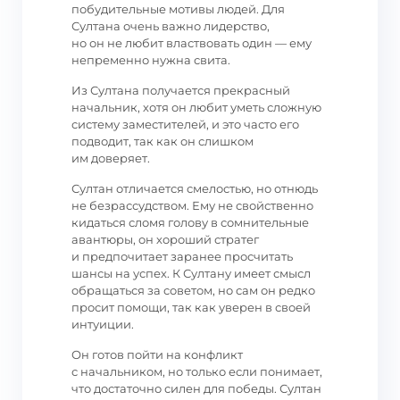
побудительные мотивы людей. Для
Султана очень важно лидерство,
но он не любит властвовать один — ему
непременно нужна свита.
Из Султана получается прекрасный
начальник, хотя он любит уметь сложную
систему заместителей, и это часто его
подводит, так как он слишком
им доверяет.
Султан отличается смелостью, но отнюдь
не безрассудством. Ему не свойственно
кидаться сломя голову в сомнительные
авантюры, он хороший стратег
и предпочитает заранее просчитать
шансы на успех. К Султану имеет смысл
обращаться за советом, но сам он редко
просит помощи, так как уверен в своей
интуиции.
Он готов пойти на конфликт
с начальником, но только если понимает,
что достаточно силен для победы. Султан