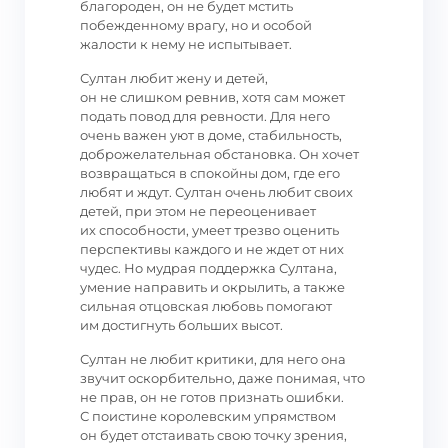
благороден, он не будет мстить
побежденному врагу, но и особой
жалости к нему не испытывает.
Султан любит жену и детей,
он не слишком ревнив, хотя сам может
подать повод для ревности. Для него
очень важен уют в доме, стабильность,
доброжелательная обстановка. Он хочет
возвращаться в спокойны дом, где его
любят и ждут. Султан очень любит своих
детей, при этом не переоценивает
их способности, умеет трезво оценить
перспективы каждого и не ждет от них
чудес. Но мудрая поддержка Султана,
умение направить и окрылить, а также
сильная отцовская любовь помогают
им достигнуть больших высот.
Султан не любит критики, для него она
звучит оскорбительно, даже понимая, что
не прав, он не готов признать ошибки.
С поистине королевским упрямством
он будет отстаивать свою точку зрения,