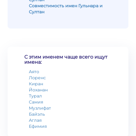
Совместимость имен Гульнара и
Султан
С этим именем чаще всего ищут
имена:
Аято
Лоренс
Киран
Йоханан
Турал
Самия
Музлифат
Байэль
Аглая
Ефимия