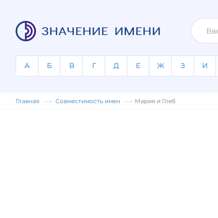
А
Б
В
Г
Д
Е
Ж
З
И
Главная
Совместимость имен
Мария и Глеб