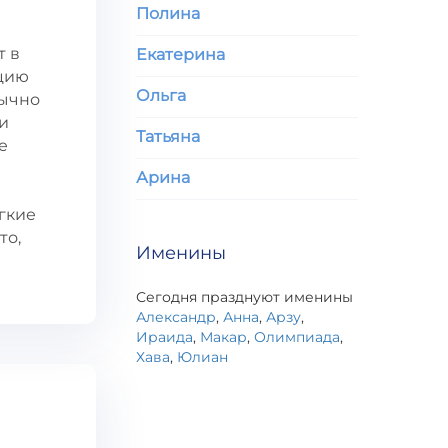
Полина
т в
Екатерина
нцию
Ольга
бычно
и
Татьяна
е
Арина
гкие
то,
Именины
Сегодня празднуют именины
Александр
,
Анна
,
Арзу
,
Ираида
,
Макар
,
Олимпиада
,
Хава
,
Юлиан