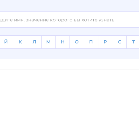
Й
К
Л
М
Н
О
П
Р
С
Т