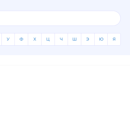
У
Ф
Х
Ц
Ч
Ш
Э
Ю
Я