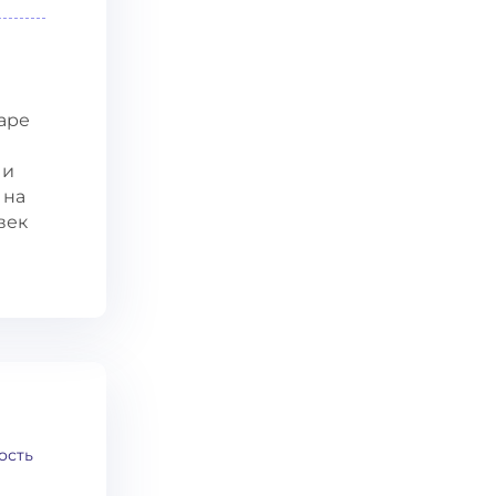
паре
 и
 на
век
ость