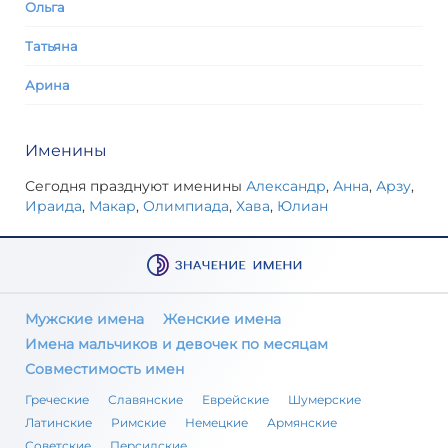
Ольга
Татьяна
Арина
Именины
Сегодня празднуют именины
Александр
,
Анна
,
Арзу
,
Ираида
,
Макар
,
Олимпиада
,
Хава
,
Юлиан
Мужские имена
Женские имена
Имена мальчиков и девочек по месяцам
Совместимость имен
Греческие
Славянские
Еврейские
Шумерские
Латинские
Римские
Немецкие
Армянские
Советские
Персидские