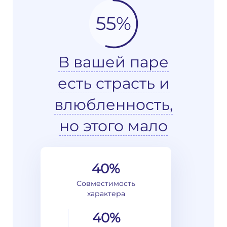
55%
В вашей паре
есть страсть и
влюбленность,
но этого мало
40%
Совместимость
характера
40%