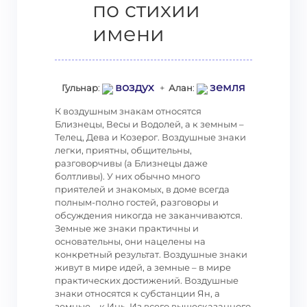
по стихии
имени
воздух
земля
Гульнар
:
+
Алан
:
К воздушным знакам относятся
Близнецы, Весы и Водолей, а к земным –
Телец, Дева и Козерог. Воздушные знаки
легки, приятны, общительны,
разговорчивы (а Близнецы даже
болтливы). У них обычно много
приятелей и знакомых, в доме всегда
полным-полно гостей, разговоры и
обсуждения никогда не заканчиваются.
Земные же знаки практичны и
основательны, они нацелены на
конкретный результат. Воздушные знаки
живут в мире идей, а земные – в мире
практических достижений. Воздушные
знаки относятся к субстанции Ян, а
земные – к Инь. Из всего вышесказанного