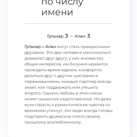
по числу
имени
3
3
Гульнар
:
+
Алан
:
Гульнар
и
Алан
могут стать прекрасными
друзьями. Эти два человека максимально
доверяют друг другу, у них множество
общих интересов, им безумно нравится
проводить время вдвоем, комфортно
делиться друг с другом чувствами и
переживаниями, каждый партнер всегда
знает, как поддержать или утешить
второго. Однако любовь в этом союзе
может оказаться недолговечной. Но даже
если страсть и романтические чувства со
временем утихнут, эти люди всегда готовы
подставить дружеское плечо своему
прошлому возлюбленному.