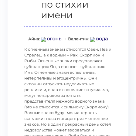
по стихии
имени
огонь
вода
Айна
:
+
Валентин
:
К огненным знакам относятся Овен, Лев и
Стрелец, а к водным – Рак, Скорпион и
Рыбы. Огненные знаки представляют
субстанцию Ян, а водные – субстанцию
Инь. Огненные знаки вспыльчивы,
нетерпеливы и эгоцентричны. Они
склонны отпускать неделикатные
реплики и, впав в состояние энтузиазма,
могут ненароком затоптать
представителя нежного водного знака
(это не относится к сильному Скорпиону).
Водные знаки будут молча терпеть
вспышки гнева и эгоцентризм огненных
знаков. Но в один прекрасный день котел
недовольства может взорваться и
разнести все вокруг. Либо Огонь вызовет