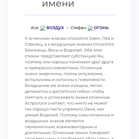
имени
воздух
огонь
Ася
:
+
Стефан
:
К огненным знакам относятся Овен, Лев и
Стрелец, а к воздушным знакам относятся
Близнецы, Весы и Водолей. Обе этих
стихии представляют субстанцию Ян,
поэтому они хорошо понимают друг друга
и прекрасно совместимы. Огненные
знаки энергичны, полны энтузиазма,
вспыльчивы и склонны к гневливости.
Воздушные же знаки изящны, легки,
деликатны и достаточно гибки, чтобы
смягчать и успокаивать знаки огненные.
Астрологи считают, что никто не может
так хорошо пасти упрямого Овна, как
умный Водолей. Поэтому союз огненных и
воздушных знаков является
гармоничным, взаимовыгодным и
длительным. Огненные знаки покоряют
свои вершины и пробивают лбом стены, а