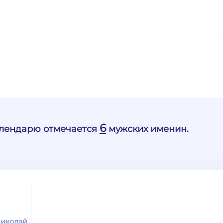
6
алендарю отмечается
мужских именин.
иколай