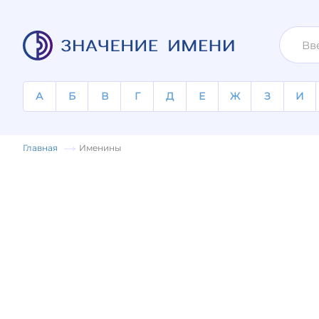
А
Б
В
Г
Д
Е
Ж
З
И
Главная
Именины