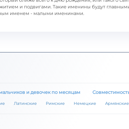
оторый ближе всего к дню рождения, или такого свят
 житием и подвигами. Такие именины будут главными
ьным именем - малыми именинами.
мальчиков и девочек по месяцам
Совместимост
ие
Латинские
Римские
Немецкие
Армянские