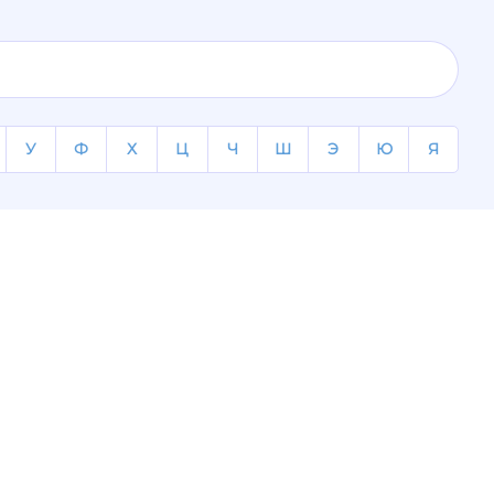
У
Ф
Х
Ц
Ч
Ш
Э
Ю
Я