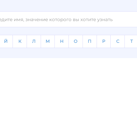
Й
К
Л
М
Н
О
П
Р
С
Т