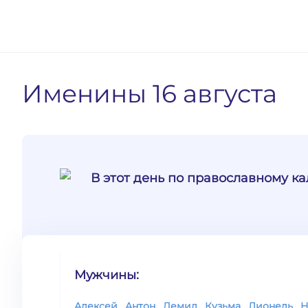
Именины
16 августа
В этот день по православному к
Мужчины:
Алексей
,
Антон
,
Демид
,
Кузьма
,
Лионель
,
Н