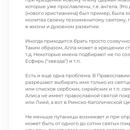
которые уже прославлены, т.е. ангела. Это
(нового христианина) был пример, была защ
молитва своему тезоименитому святому, 
в жизни и духовном развитии.
Иногда приходится брать просто созвучное и
Таким образом, Алла может в крещении ст
т.д. Некоторые имена подбирают не по созв
Есфирь ("звезда") и т.п.
Есть и еще одна проблема. В Православии
разрешают выбирать имя только из святце
или списков сербских, сирийских и т.п. 
Алиса не имеет православной святой по
или Лией, а вот в Римско-Католической Це
Не меньше путаницы возникает и при опре
может быть от одного до сотни святых по