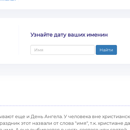
Узнайте дату ваших именин
Найти
ывают еще и День Ангела. У человека вне христианс
аздник этот назвали от слова "имя", т.к. христиане д
имя. А оно выбирается в честь святого или святой,