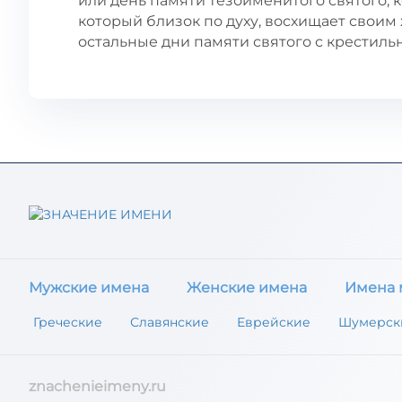
или день памяти тезоименитого святого, к
который близок по духу, восхищает своим
остальные дни памяти святого с крестил
Мужские имена
Женские имена
Имена 
Греческие
Славянские
Еврейские
Шумерск
znachenieimeny.ru