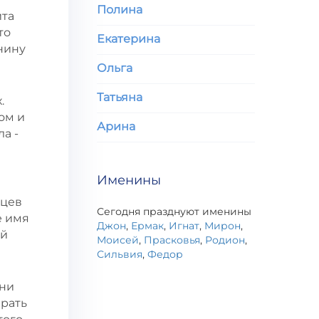
Полина
ита
то
Екатерина
нину
Ольга
Татьяна
.
ом и
Арина
ла -
Именины
тцев
Сегодня празднуют именины
е имя
Джон
,
Ермак
,
Игнат
,
Мирон
,
ой
Моисей
,
Прасковья
,
Родион
,
Сильвия
,
Федор
ени
брать