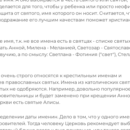
 делается для того, чтобы у ребенка или просто неоф
ита от святого, имя которого он носит. Считается, ч
подражание его лучшим качествам поможет христиа
мя, т.к. не все имена есть в святцах - списке святых
ать Анной, Милена - Меланией, Светозар - Святослав
учию, а по смыслу: Светлана - Фотиния ("свет"), Стел
 очень строго относятся к крестильным именам и
в православных святых. Имена из католических свя
святых не одобряются. Например, довольно популярно
кровительницы и будет заменено при крещении Анн
ркви есть святые Алисы.
делении даты именин. Дело в том, что у одного им
кровителей. Тогда человеку Церковь рекомендует вы