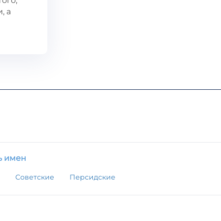
ого,
, а
ь имен
Советские
Персидские