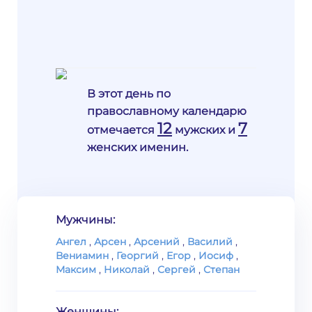
В этот день по
православному календарю
12
7
отмечается
мужских и
женских именин.
Мужчины:
Ангел
,
Арсен
,
Арсений
,
Василий
,
Вениамин
,
Георгий
,
Егор
,
Иосиф
,
Максим
,
Николай
,
Сергей
,
Степан
Женщины: