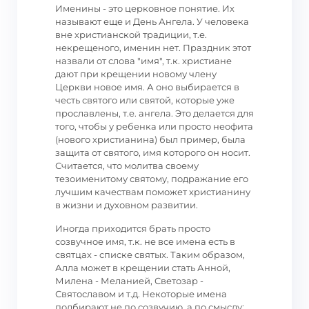
Именины - это церковное понятие. Их
называют еще и День Ангела. У человека
вне христианской традиции, т.е.
некрещеного, именин нет. Праздник этот
назвали от слова "имя", т.к. христиане
дают при крещении новому члену
Церкви новое имя. А оно выбирается в
честь святого или святой, которые уже
прославлены, т.е. ангела. Это делается для
того, чтобы у ребенка или просто неофита
(нового христианина) был пример, была
защита от святого, имя которого он носит.
Считается, что молитва своему
тезоименитому святому, подражание его
лучшим качествам поможет христианину
в жизни и духовном развитии.
Иногда приходится брать просто
созвучное имя, т.к. не все имена есть в
святцах - списке святых. Таким образом,
Алла может в крещении стать Анной,
Милена - Меланией, Светозар -
Святославом и т.д. Некоторые имена
подбирают не по созвучию, а по смыслу: