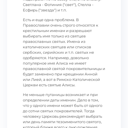
Светлана - Фотиния ("свет"), Стелла -
Есфирь ("звезда") и т.п.
Есть и еще одна проблема. В
Православии очень строго относятся к
крестильным именам и разрешают
выбирать имя только из святцев
православных святых. Имена из
католических святцев или списков
сербских, сирийских и т.п. святых не
одобряются. Например, довольно
популярное имя Алиса не имеет
православной святой покровительницы и
будет заменено при крещении Анной
или Лией, а вот в Римско-Католической
Церкви есть святые Алисы.
Не меньше путаницы возникает и при
определении даты именин. Дело в том,
что у одного имени может быть от одного
до сотни святых покровителей. Тогда
человеку Церковь рекомендует выбрать
или день памяти тезоименитого святого,
который ближе всего к дню рождения,