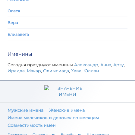
Олеся
Вера
Елизавета
Именины
Сегодня празднуют именины
Александр
,
Анна
,
Арзу
,
Ираида
,
Макар
,
Олимпиада
,
Хава
,
Юлиан
Мужские имена
Женские имена
Имена мальчиков и девочек по месяцам
Совместимость имен
Греческие
Славянские
Еврейские
Шумерские