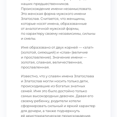
наших предшественников.
Происхождение имени незамысловато.
Это женская форма мужского имени
Златослав. Считается, что женщины,
которые носят имена, образованные
от аналогичной мужской формы,
по характеру своему независимы, сильны
и смелы.
Имя образовано от двух корней — «злат»
(золотой, сияющий) и «слав» (величие
и прославление). Значение имени —
золотая, славная, величественная,
прославленная.
Известно, что у славян имена Златослава
и Златослав могли носить только дети,
происходившие из богатых знатных
семей. Имя это было достойно только
самых высокородных девочек. Давая его
своему ребенку, родители хотели
сформировать сильный и яркий характер
для дочери, а также подчеркнуть
её аристократическое происхождение.