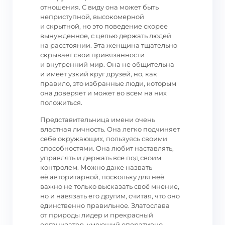
отношения. С виду она может быть
неприступной, высокомерной
и скрытной, но это поведение скорее
вынужденное, с целью держать людей
на расстоянии. Эта женщина тщательно
скрывает свои привязанности
и внутренний мир. Она не общительна
и имеет узкий круг друзей, но, как
правило, это избранные люди, которым
она доверяет и может во всем на них
положиться.
Представительница имени очень
властная личность. Она легко подчиняет
себе окружающих, пользуясь своими
способностями. Она любит наставлять,
управлять и держать все под своим
контролем. Можно даже назвать
её авторитарной, поскольку для неё
важно не только высказать своё мнение,
но и навязать его другим, считая, что оно
единственно правильное. Златослава
от природы лидер и прекрасный
организатор, умеющий оперативно