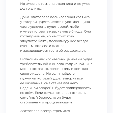
Но вместе с тем, она отходчива и не умеет
долго злиться.
Дома Златослава великолепная хозяйка,
у которой царят чистота и уют. Женщина
часто увлечена кулинарией, любит
и умеет готовить изысканные блюда. Она
гостеприимна, но не стоит этим
злоупотреблять, поскольку у неё всегда
очень много дел и планов,
и засидевшиеся гости её раздражают.
В отношениях носительница имени будет
требовательной и иногда капризной. Она
может потратить долгие годы в поисках
своего идеала. Но если найдется
мужчина, который удовлетворит все
её ожидания, она станет для него
надежной опорой и будет поддерживать
во всём. Если семья пожелает открыть
семейный бизнес, то он будет
стабильным и процветающим.
Златослава всегда стремится