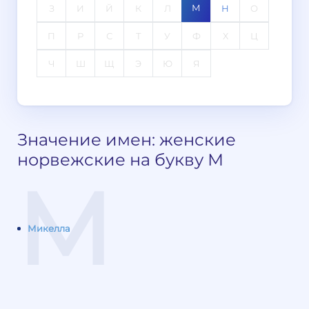
М
З
И
Й
К
Л
Н
О
П
Р
С
Т
У
Ф
Х
Ц
Ч
Ш
Щ
Э
Ю
Я
Значение имен: женские
норвежские на букву М
М
Микелла