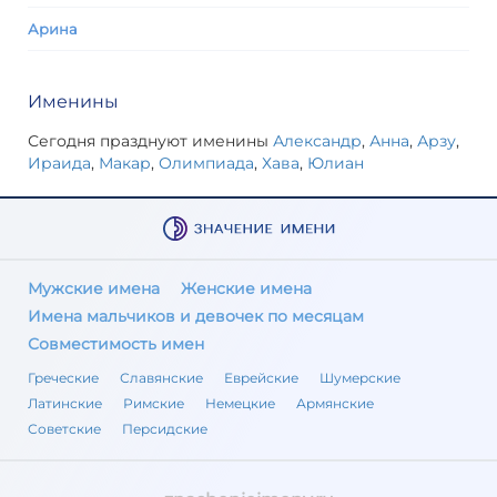
Арина
Именины
Сегодня празднуют именины
Александр
,
Анна
,
Арзу
,
Ираида
,
Макар
,
Олимпиада
,
Хава
,
Юлиан
Мужские имена
Женские имена
Имена мальчиков и девочек по месяцам
Совместимость имен
Греческие
Славянские
Еврейские
Шумерские
Латинские
Римские
Немецкие
Армянские
Советские
Персидские