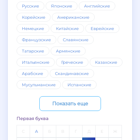
Русские
Японские
Английские
Корейские
Американские
Немецкие
Китайские
Еврейские
Французские
Славянские
Татарские
Армянские
Итальянские
Греческие
Казахские
Арабские
Скандинавские
Мусульманские
Испанские
Показать еще
Первая буква
C
А
Б
В
Г
Д
Е
Ж