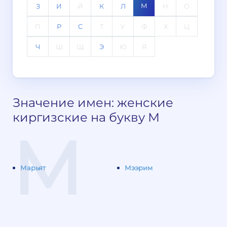
М
З
И
Й
К
Л
Н
О
П
Р
С
Т
У
Ф
Х
Ц
Ч
Ш
Щ
Э
Ю
Я
Значение имен: женские
киргизские на букву М
М
Марьят
Мээрим