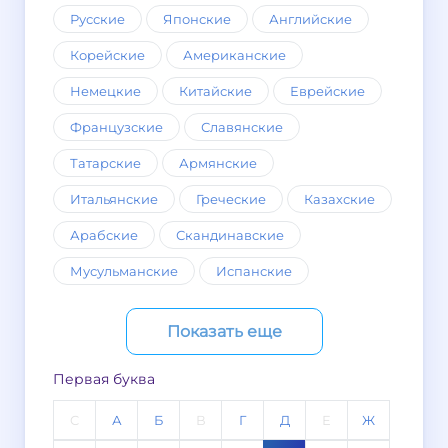
Русские
Японские
Английские
Корейские
Американские
Немецкие
Китайские
Еврейские
Французские
Славянские
Татарские
Армянские
Итальянские
Греческие
Казахские
Арабские
Скандинавские
Мусульманские
Испанские
Показать еще
Первая буква
C
А
Б
В
Г
Д
Е
Ж