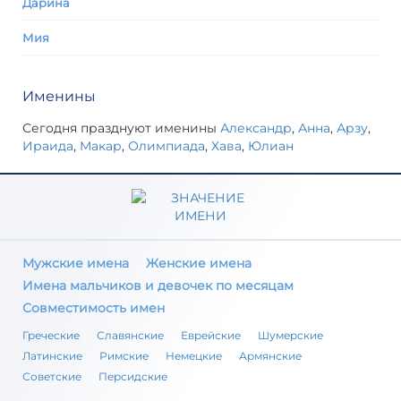
Дарина
Мия
Именины
Сегодня празднуют именины
Александр
,
Анна
,
Арзу
,
Ираида
,
Макар
,
Олимпиада
,
Хава
,
Юлиан
Мужские имена
Женские имена
Имена мальчиков и девочек по месяцам
Совместимость имен
Греческие
Славянские
Еврейские
Шумерские
Латинские
Римские
Немецкие
Армянские
Советские
Персидские