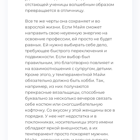
отстающей ученицы волшебным образом
превращается в отличницу.
Все те же черты она сохраняет и во
взрослой жизни. Если Майя сможет
направить свою неуемную энергию на
освоение профессии, ей просто не будет
равных. Ей нужно выбирать себе дело,
требующее быстрого переключения и
подвижности. Если выбор был
правильным, это благотворно повлияет и
на взаимоотношения с супругом, детьми.
Кроме этого, у темпераментной Майи
обязательно должно быть хобби. Так,
например, из них получаются
прекрасные вязальщицы, способные
буквально за несколько вечеров связать
себе костюм или сногсшибательную
кофточку. Со вкусом у этой женщины все в
порядке. У нее нет недостатка и в
поклонниках, носительницы этого имени
обладают яркой внешностью, а их
темперамент просто покоряет мужчин.
Майя – хорошая мать и верная супруга,