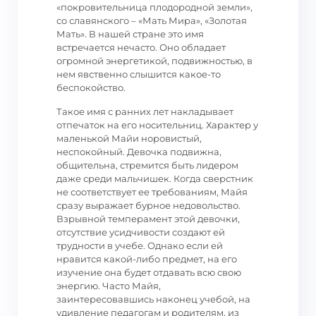
«покровительница плодородной земли»,
со славянского – «Мать Мира», «Золотая
Мать». В нашей стране это имя
встречается нечасто. Оно обладает
огромной энергетикой, подвижностью, в
нем явственно слышится какое-то
беспокойство.
Такое имя с ранних лет накладывает
отпечаток на его носительниц. Характер у
маленькой Майи норовистый,
неспокойный. Девочка подвижна,
общительна, стремится быть лидером
даже среди мальчишек. Когда сверстник
не соответствует ее требованиям, Майя
сразу выражает бурное недовольство.
Взрывной темперамент этой девочки,
отсутствие усидчивости создают ей
трудности в учебе. Однако если ей
нравится какой-либо предмет, на его
изучение она будет отдавать всю свою
энергию. Часто Майя,
заинтересовавшись наконец учебой, на
удивление педагогам и родителям, из