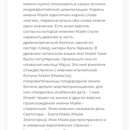
имени нужно отыскивать в самых истоках
индоевропейской цивилизации. Корень
имени Майя идентичен корню слова
«магия», первоначально оба слова имели
одно значение. Есть иная версия,
согласно которой именем Майя стали
нарекать девочек в честь
древнегреческой богини, одной из
сестер-плеяд, матери бога Гермеса. В
древнем латинском языке имя Майя тоже
было популярным, произошло оно от
названия месяца Majus. Это имя римляне
отождествляли с именем италийской
богини Майи (Майесты),
покровительницы плодородной земли.
Богине делали жертвоприношения, для
них отводилась особенная дата – 1 мая.
Имеет право на жизнь и другая версия
происхождения имени Майя –
славянская. Этим именем называли дочь
Святогора – Злата Майя (Майя
Златогорка). Имя Майя распространено и
в северных европейских странах –