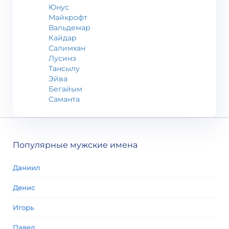
Юнус
Майкрофт
Вальдемар
Кайдар
Салимхан
Лусинэ
Тансылу
Эйва
Бегайым
Саманта
Популярные мужские имена
Даниил
Денис
Игорь
Павел