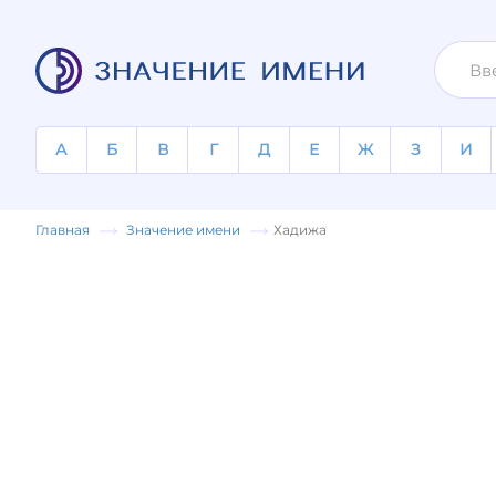
А
Б
В
Г
Д
Е
Ж
З
И
Главная
Значение имени
Хадижа