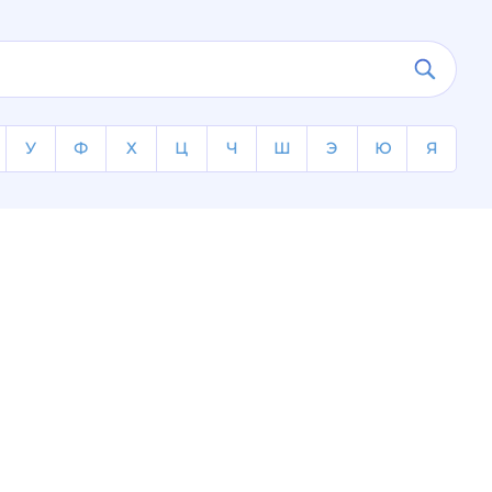
У
Ф
Х
Ц
Ч
Ш
Э
Ю
Я