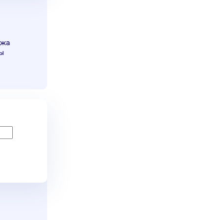
джа
ы