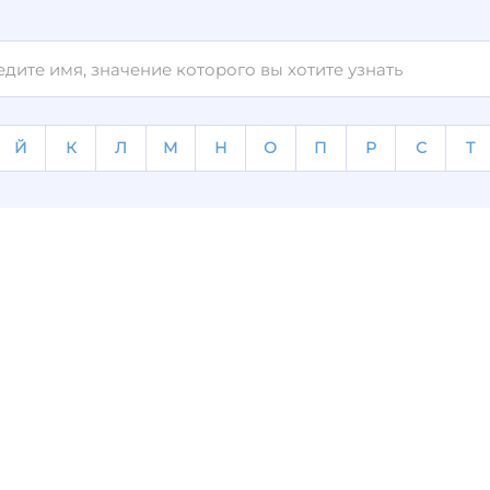
Й
К
Л
М
Н
О
П
Р
С
Т