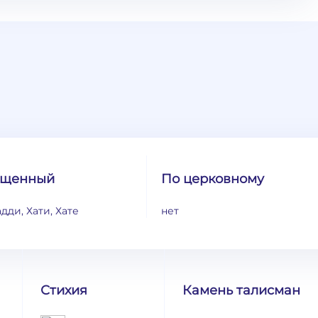
ащенный
По церковному
адди, Хати, Хате
нет
Стихия
Камень талисман