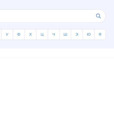
У
Ф
Х
Ц
Ч
Ш
Э
Ю
Я