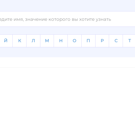
Й
К
Л
М
Н
О
П
Р
С
Т