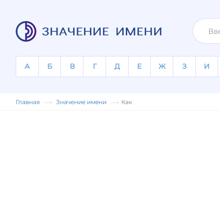
А
Б
В
Г
Д
Е
Ж
З
И
Главная
Значение имени
Как