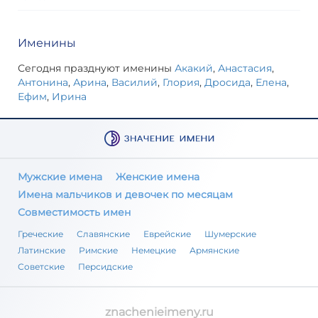
Именины
Сегодня празднуют именины
Акакий
,
Анастасия
,
Антонина
,
Арина
,
Василий
,
Глория
,
Дросида
,
Елена
,
Ефим
,
Ирина
Мужские имена
Женские имена
Имена мальчиков и девочек по месяцам
Совместимость имен
Греческие
Славянские
Еврейские
Шумерские
Латинские
Римские
Немецкие
Армянские
Советские
Персидские
znachenieimeny.ru