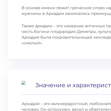
В основе имени лежит греческое слово «ар
мужчины в Аркадии занимались преимуще
Также аркадии – это название античных п
честь богини плодородия Деметры, культ
Аркадия была покровительницей земледел
«смелый».
Значение и характерис
Аркадий – это жизнерадостный, любознат
человек. Он остроумен, весел и обаятелен