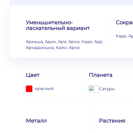
Уменьшительно-
Сокр
ласкательный вариант
Кадя, А
Аркаша, Адик, Аря, Арик, Кадя, Адя,
Аркадьюшка, Кайо, Арка
Цвет
Планета
красный
Сатурн
Металл
Растения