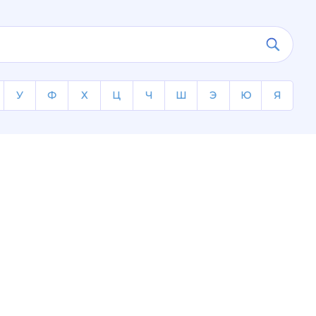
У
Ф
Х
Ц
Ч
Ш
Э
Ю
Я