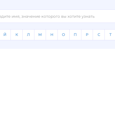
Й
К
Л
М
Н
О
П
Р
С
Т