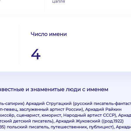
т
цапля
Число имени
4
известные и знаменитые люди с именем
ль-сатирик) Аркадий Стругацкий (русский писатель-фантаст
п-певец, заслуженный артист России), Аркадий Райкин
жиссёр, сценарист, юморист, Народный артист СССР), Арка
тский детский писатель), Аркадий Жуковский ((род.1922)
85) польский писатель, путешественник, публицист), Аркад