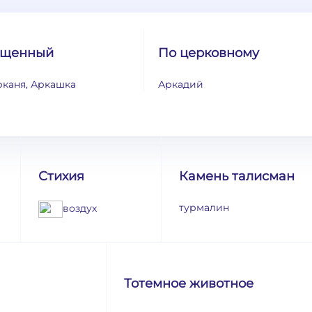
ащенный
По церковному
рканя, Аркашка
Аркадий
Стихия
Камень талисман
турмалин
воздух
Тотемное животное