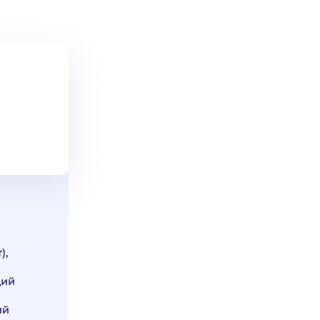
),
дий
ий