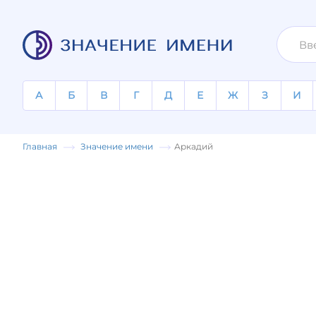
А
Б
В
Г
Д
Е
Ж
З
И
Главная
Значение имени
Аркадий