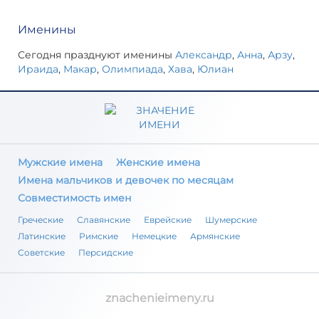
Именины
Сегодня празднуют именины
Александр
,
Анна
,
Арзу
,
Ираида
,
Макар
,
Олимпиада
,
Хава
,
Юлиан
Мужские имена
Женские имена
Имена мальчиков и девочек по месяцам
Совместимость имен
Греческие
Славянские
Еврейские
Шумерские
Латинские
Римские
Немецкие
Армянские
Советские
Персидские
znachenieimeny.ru