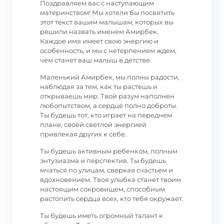
Поздравляем вас с наступающим
материнством! Мы хотели бы посвятить
этот текст вашим малышам, которых вы
решили назвать именем Амирбек.
Каждое имя имеет свою энергию и
особенность, и мы с нетерпением ждем,
чем станет ваш малыш в детстве.
Маленький Амирбек, мы полны радости,
наблюдая за тем, как ты растешь и
открываешь мир. Твой разум наполнен
любопытством, а сердце полно доброты.
Ты будешь тот, кто играет на переднем
плане, своей светлой энергией
привлекая других к себе.
Ты будешь активным ребенком, полным
энтузиазма и перспектив. Ты будешь
мчаться по улицам, сверкая счастьем и
вдохновением. Твоя улыбка станет твоим
настоящим сокровищем, способным
растопить сердца всех, кто тебя окружает.
Ты будешь иметь огромный талант к